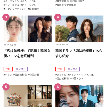
イ・ソンミン
キム・ムヨル
最愛の社員
財閥×刑事2
チン・ギジュ
ピョ・ジフン
韓国ドラマ視聴率
ファンミーティング
鉄槌教師
2026.08.07
2026.07.20
『恋は飴模様』で話題！韓国女
韓国ドラマ『恋は飴模様』あら
優ハヨンを徹底解剖
すじ紹介
注目
エンタメ
注目
エンタメ
ハヨン
恋は飴模様
韓国女優
あらすじ
チョン・ヘイン
ハヨン
恋は飴模様
韓国ドラマ