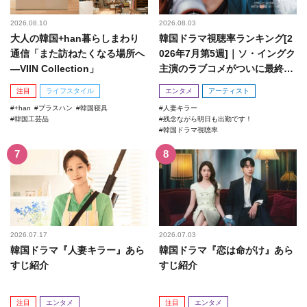
2026.08.10
2026.08.03
大人の韓国+han暮らしまわり
韓国ドラマ視聴率ランキング[2
通信「また訪ねたくなる場所へ
026年7月第5週]｜ソ・イングク
―VIIN Collection」
主演のラブコメがついに最終
回！
注目
ライフスタイル
エンタメ
アーティスト
+han
プラスハン
韓国寝具
人妻キラー
韓国工芸品
残念ながら明日も出勤です！
韓国ドラマ視聴率
2026.07.17
2026.07.03
韓国ドラマ『人妻キラー』あら
韓国ドラマ『恋は命がけ』あら
すじ紹介
すじ紹介
注目
エンタメ
注目
エンタメ