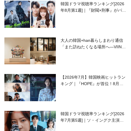
韓国ドラマ視聴率ランキング[2026
年8月第1週]｜『財閥×刑事』がパワ
ーアップして再始動！
大人の韓国+han暮らしまわり通信
「また訪ねたくなる場所へ―VIIN C
ollection」
【2026年7月】韓国映画ヒットラン
キング｜『HOPE』が首位！8月公
開の注目作は？
韓国ドラマ視聴率ランキング[2026
年7月第5週]｜ソ・イングク主演の
ラブコメがついに最終回！