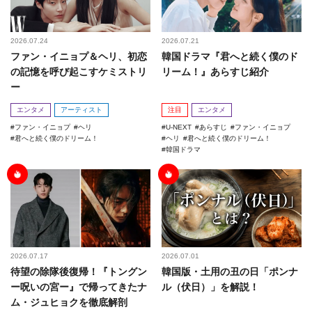
2026.07.24
2026.07.21
ファン・イニョプ＆ヘリ、初恋
韓国ドラマ『君へと続く僕のド
の記憶を呼び起こすケミストリ
リーム！』あらすじ紹介
ー
エンタメ
アーティスト
注目
エンタメ
ファン・イニョプ
ヘリ
U-NEXT
あらすじ
ファン・イニョプ
君へと続く僕のドリーム！
ヘリ
君へと続く僕のドリーム！
韓国ドラマ
2026.07.17
2026.07.01
待望の除隊後復帰！『トングン
韓国版・土用の丑の日「ポンナ
ー呪いの宮ー』で帰ってきたナ
ル（伏日）」を解説！
ム・ジュヒョクを徹底解剖