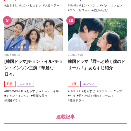
あらすじ
コン・ヒョジン
人妻キラー
Netflix
オン・ソンウ
パク・ウンビン
ヤン・セジョン
恋は命がけ
2025.08.08
2026.07.21
[韓国ドラマ]チョン・イル×チョ
韓国ドラマ『君へと続く僕のド
ン・インソン主演『華麗な
リーム！』あらすじ紹介
日々』
注目
エンタメ
注目
エンタメ
KBSWORLD
あらすじ
チョン・イル
U-NEXT
あらすじ
ファン・イニョプ
チョン・インソン
華麗な日々
ヘリ
君へと続く僕のドリーム！
韓国ドラマ
韓国ドラマ
連載記事