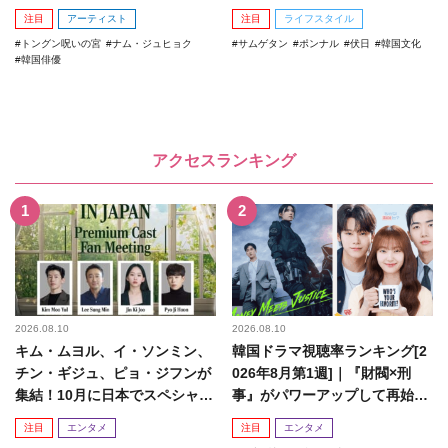
注目
アーティスト
注目
ライフスタイル
トングン呪いの宮
ナム・ジュヒョク
サムゲタン
ポンナル
伏日
韓国文化
韓国俳優
アクセスランキング
2026.08.10
2026.08.10
キム・ムヨル、イ・ソンミン、
韓国ドラマ視聴率ランキング[2
チン・ギジュ、ピョ・ジフンが
026年8月第1週]｜『財閥×刑
集結！10月に日本でスペシャル
事』がパワーアップして再始
ファンミーティング開催決...
動！
注目
エンタメ
注目
エンタメ