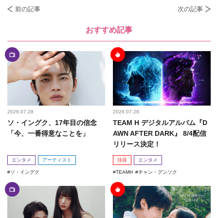
前の記事
次の記事
おすすめ記事
2026.07.28
2026.07.28
ソ・イングク、17年目の信念
TEAM H デジタルアルバム『D
「今、一番得意なことを」
AWN AFTER DARK』 8/4配信
リリース決定！
エンタメ
アーティスト
注目
エンタメ
ソ・イングク
TEAMH
チャン・グンソク