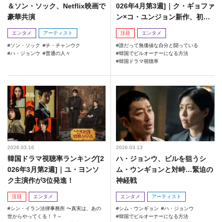
＆ソン・ソック、Netflix映画で
026年4月第3週]｜ク・ギョファ
豪華共演
ン×コ・ユンジョン新作、初回
視聴率は？
エンタメ
アーティスト
注目
エンタメ
ソン・ソック
チ・チャンウク
誰だって無価値な自分と闘っている
ハ・ジョンウ
普通の人々
韓国でビルオーナーになる方法
韓国ドラマ視聴率
2026.03.16
2026.03.13
韓国ドラマ視聴率ランキング[2
ハ・ジョンウ、ビルを狙うシ
026年3月第2週]｜ユ・ヨンソ
ム・ウンギョンと対峙…緊迫の
ク主演作が3位発進！
神経戦
注目
エンタメ
エンタメ
アーティスト
シン・イラン法律事務所 〜真実は、あの
シム・ウンギョン
ハ・ジョンウ
世からやってくる！？～
韓国でビルオーナーになる方法