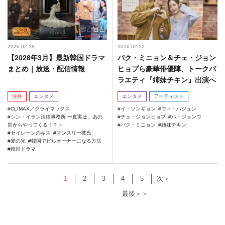
2026.02.18
2026.02.12
【2026年3月】最新韓国ドラマ
パク・ミニョン＆チェ・ジョン
まとめ｜放送・配信情報
ヒョプら豪華俳優陣、トークバ
ラエティ『姉妹チキン』出演へ
注目
エンタメ
エンタメ
アーティスト
CLIMAX／クライマックス
イ・ソンギョン
ウィ・ハジュン
シン・イラン法律事務所 〜真実は、あの
チェ・ジョンヒョプ
ハ・ジョンウ
世からやってくる！？～
パク・ミニョン
姉妹チキン
セイレーンのキス
マンスリー彼氏
愛の光
韓国でビルオーナーになる方法
韓国ドラマ
1
2
3
4
5
次＞
最後＞＞