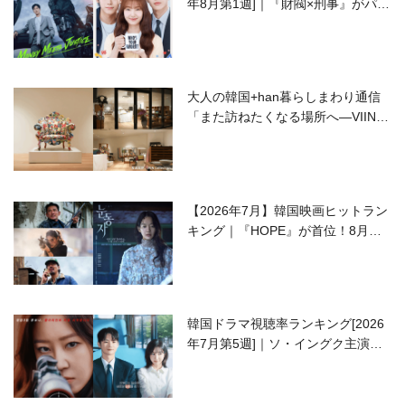
年8月第1週]｜『財閥×刑事』がパワ
ーアップして再始動！
大人の韓国+han暮らしまわり通信
「また訪ねたくなる場所へ―VIIN C
ollection」
【2026年7月】韓国映画ヒットラン
キング｜『HOPE』が首位！8月公
開の注目作は？
韓国ドラマ視聴率ランキング[2026
年7月第5週]｜ソ・イングク主演の
ラブコメがついに最終回！