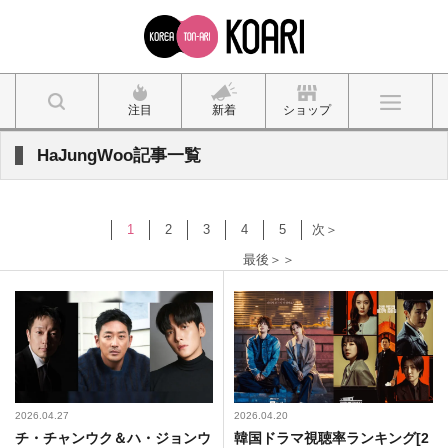
注目
新着
ショップ
HaJungWoo記事一覧
1
2
3
4
5
次＞
最後＞＞
2026.04.27
2026.04.20
チ・チャンウク＆ハ・ジョンウ
韓国ドラマ視聴率ランキング[2