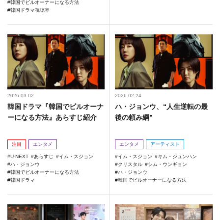
韓国でビルオーナーになる方法
韓国ドラマ視聴率
2026.03.02
2026.02.24
韓国ドラマ『韓国でビルオーナ
ハ・ジョンウ、“人生逆転の最
ーになる方法』あらすじ紹介
後の頼み綱”
注目
エンタメ
エンタメ
アーティスト
U-NEXT
あらすじ
イム・スジョン
イム・スジョン
キム・ジュンハン
ハ・ジョンウ
クリスタル
シム・ウンギョン
韓国でビルオーナーになる方法
ハ・ジョンウ
韓国ドラマ
韓国でビルオーナーになる方法