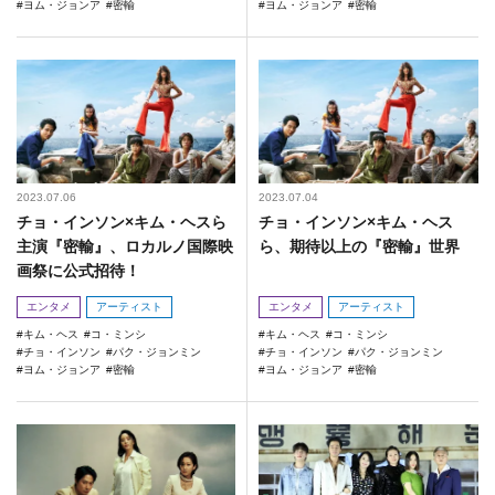
ヨム・ジョンア
密輸
ヨム・ジョンア
密輸
2023.07.06
2023.07.04
チョ・インソン×キム・ヘスら
チョ・インソン×キム・ヘス
主演『密輸』、ロカルノ国際映
ら、期待以上の『密輸』世界
画祭に公式招待！
エンタメ
アーティスト
エンタメ
アーティスト
キム・ヘス
コ・ミンシ
キム・ヘス
コ・ミンシ
チョ・インソン
パク・ジョンミン
チョ・インソン
パク・ジョンミン
ヨム・ジョンア
密輸
ヨム・ジョンア
密輸