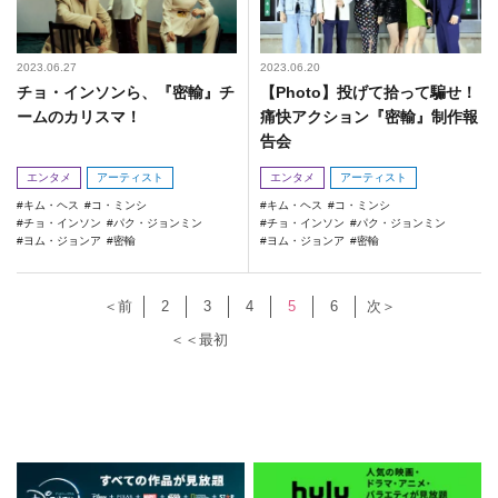
2023.06.27
2023.06.20
チョ・インソンら、『密輸』チ
【Photo】投げて拾って騙せ！
ームのカリスマ！
痛快アクション『密輸』制作報
告会
エンタメ
アーティスト
エンタメ
アーティスト
キム・ヘス
コ・ミンシ
キム・ヘス
コ・ミンシ
チョ・インソン
パク・ジョンミン
チョ・インソン
パク・ジョンミン
ヨム・ジョンア
密輸
ヨム・ジョンア
密輸
＜前
2
3
4
5
6
次＞
＜＜最初