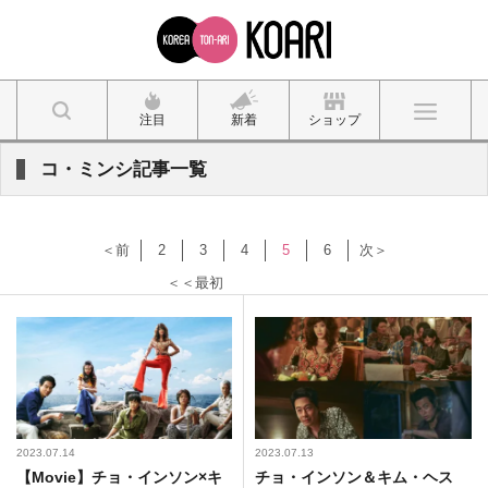
注目
新着
ショップ
コ・ミンシ記事一覧
＜前
2
3
4
5
6
次＞
＜＜最初
2023.07.14
2023.07.13
【Movie】チョ・インソン×キ
チョ・インソン＆キム・ヘス