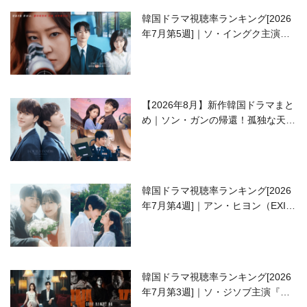
韓国ドラマ視聴率ランキング[2026
年7月第5週]｜ソ・イングク主演の
ラブコメがついに最終回！
【2026年8月】新作韓国ドラマまと
め｜ソン・ガンの帰還！孤独な天才
高校生ピアニスト役
韓国ドラマ視聴率ランキング[2026
年7月第4週]｜アン・ヒヨン（EXID
ハニ）復帰作『愛が来る』に注目！
韓国ドラマ視聴率ランキング[2026
年7月第3週]｜ソ・ジソブ主演『エ
ージェント・キム』が勢い加速！