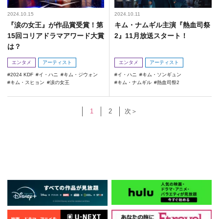
2024.10.15
2024.10.11
『涙の女王』が作品賞受賞！第
キム・ナムギル主演『熱血司祭
15回コリアドラマアワード大賞
2』11月放送スタート！
は？
エンタメ
アーティスト
エンタメ
アーティスト
2024 KDF
イ・ハニ
キム・ジウォン
イ・ハニ
キム・ソンギュン
キム・スヒョン
涙の女王
キム・ナムギル
熱血司祭2
1
2
次＞