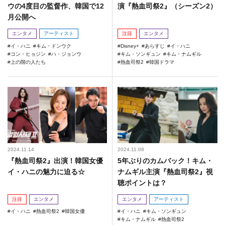
ウの4度目の監督作、韓国で12
演『熱血司祭2』（シーズン2）
月公開へ
エンタメ
アーティスト
注目
エンタメ
イ・ハニ
キム・ドンウク
Disney+
あらすじ
イ・ハニ
コン・ヒョジン
ハ・ジョンウ
キム・ソンギュン
キム・ナムギル
上の階の人たち
熱血司祭2
韓国ドラマ
2024.11.14
2024.11.08
『熱血司祭2』出演！韓国女優
5年ぶりのカムバック！キム・
イ・ハニの魅力に迫る☆
ナムギル主演『熱血司祭2』視
聴ポイントは？
注目
エンタメ
エンタメ
アーティスト
イ・ハニ
熱血司祭2
韓国女優
イ・ハニ
キム・ソンギュン
キム・ナムギル
熱血司祭2