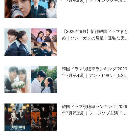
年7月第5週]｜ソ・イングク主演の
ラブコメがついに最終回！
【2026年8月】新作韓国ドラマまと
め｜ソン・ガンの帰還！孤独な天才
高校生ピアニスト役
韓国ドラマ視聴率ランキング[2026
年7月第4週]｜アン・ヒヨン（EXID
ハニ）復帰作『愛が来る』に注目！
韓国ドラマ視聴率ランキング[2026
年7月第3週]｜ソ・ジソブ主演『エ
ージェント・キム』が勢い加速！