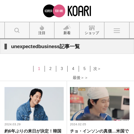
注目
新着
ショップ
unexpectedbusiness記事一覧
1
2
3
4
5
次＞
最後＞＞
2024.03.29
2024.02.05
約6年ぶりの来日が決定！韓国
チョ・インソンの真価…米国で