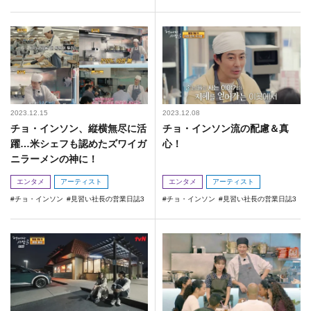
2023.12.15
2023.12.08
チョ・インソン、縦横無尽に活
チョ・インソン流の配慮＆真
躍…米シェフも認めたズワイガ
心！
ニラーメンの神に！
エンタメ
アーティスト
エンタメ
アーティスト
チョ・インソン
見習い社長の営業日誌3
チョ・インソン
見習い社長の営業日誌3