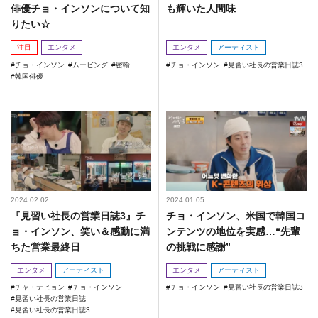
俳優チョ・インソンについて知
も輝いた人間味
りたい☆
注目
エンタメ
エンタメ
アーティスト
チョ・インソン
ムービング
密輸
チョ・インソン
見習い社長の営業日誌3
韓国俳優
2024.02.02
2024.01.05
『見習い社長の営業日誌3』チ
チョ・インソン、米国で韓国コ
ョ・インソン、笑い＆感動に満
ンテンツの地位を実感…“先輩
ちた営業最終日
の挑戦に感謝”
エンタメ
アーティスト
エンタメ
アーティスト
チャ・テヒョン
チョ・インソン
チョ・インソン
見習い社長の営業日誌3
見習い社長の営業日誌
見習い社長の営業日誌3