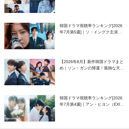
開の注目作は？
韓国ドラマ視聴率ランキング[2026
年7月第5週]｜ソ・イングク主演の
ラブコメがついに最終回！
【2026年8月】新作韓国ドラマまと
め｜ソン・ガンの帰還！孤独な天才
高校生ピアニスト役
韓国ドラマ視聴率ランキング[2026
年7月第4週]｜アン・ヒヨン（EXID
ハニ）復帰作『愛が来る』に注目！