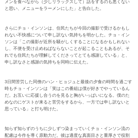
メンを食べながら（少しリラックスして）話をするのも悪くない
と思い、メニューをラーメンにした」と告白した。
さらにチョ・インソンは、住民たちが今回の撮影で受けるかもし
れない不快感について申し訳ない気持ちを明かした。チョ・イン
ソンは「この撮影が近所を騒がしくすることになるかもしれない
し、不便を受け止めねばならないことが起こることもあるが、そ
れでも住民たちが理解してくださってとても感謝している」と、
申し訳なさと感謝の気持ちを同時に伝えた。
3日間苦労した同僚のハン・ヒョジュと最後の夕食の時間を過ごす
時もチョ・インソンは「実はこの番組は僕が好きでやっているん
だ。お互いに応援し合うのを見ると胸がいっぱいになる。僕のた
めなのにゲストが来ると苦労をするから、一方では申し訳ないと
思っている」と打ち明けた。
知らず知らずのうちに少しずつ染まっていくチョ・インソン流の
配慮は今作を導く原動力だ。彼は適度な真面目さと重厚さで役割