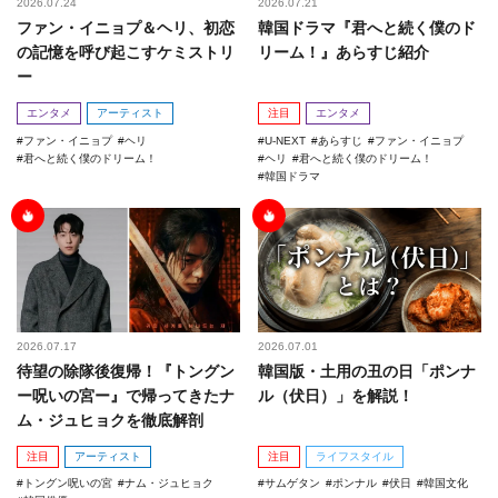
2026.07.24
2026.07.21
ファン・イニョプ＆ヘリ、初恋
韓国ドラマ『君へと続く僕のド
の記憶を呼び起こすケミストリ
リーム！』あらすじ紹介
ー
エンタメ
アーティスト
注目
エンタメ
ファン・イニョプ
ヘリ
U-NEXT
あらすじ
ファン・イニョプ
君へと続く僕のドリーム！
ヘリ
君へと続く僕のドリーム！
韓国ドラマ
2026.07.17
2026.07.01
待望の除隊後復帰！『トングン
韓国版・土用の丑の日「ポンナ
ー呪いの宮ー』で帰ってきたナ
ル（伏日）」を解説！
ム・ジュヒョクを徹底解剖
注目
アーティスト
注目
ライフスタイル
トングン呪いの宮
ナム・ジュヒョク
サムゲタン
ポンナル
伏日
韓国文化