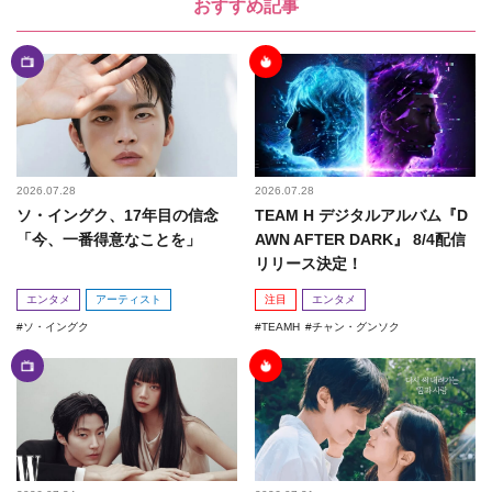
おすすめ記事
2026.07.28
2026.07.28
ソ・イングク、17年目の信念
TEAM H デジタルアルバム『D
「今、一番得意なことを」
AWN AFTER DARK』 8/4配信
リリース決定！
エンタメ
アーティスト
注目
エンタメ
ソ・イングク
TEAMH
チャン・グンソク