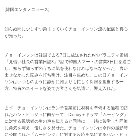
[韓国エンタメニュース]
知らぬ間に少しずつ染まっていくチョ・インソン流の配慮と真心
が光った。
チョ・インソンは韓国で去る7日に放送されたtvNバラエティ番組
『見習い社長の営業日誌3』7話で韓国人マートの営業3日目を過ご
し、知らず知らずのうちに気を使わなければならなかった、言い
出せなかった悩みを打ち明け、注目を集めた。この日チョ・イン
ソンはいつものように静かに誰よりも忙しく厨房を担当する一
方、特有のスイートな姿でお客さんを気遣い、迎え入れた。
まず、チョ・インソンはランチ営業前に材料を準備する過程で訪
れたハン・ヒョジュに向かって、Disney＋ドラマ『ムービング』
に対する視聴者の生の声を伝えると同時に、一緒に苦労した同僚
に勇気を与え、優しさを見せた。チョ・インソンは今作の撮影時
に公開された『ムービング』に対する反応を気にするハン・ヒョ