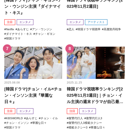
[韓国ドラマ]チャン・ギヨン×ア
韓国ドラマ視聴率ランキング[2
ン・ウンジン主演『ダイナマイ
023年11月2週目]
ト・キス』
注目
エンタメ
エンタメ
アーティスト
Netflix
あらすじ
アン・ウンジン
恋人
韓国ドラマ視聴率
高麗契丹戦争
ダイナマイト・キス
チャン・ギヨン
韓国ドラマ
2025.08.08
2025.11.25
[韓国ドラマ]チョン・イル×チョ
韓国ドラマ視聴率ランキング[2
ン・インソン主演『華麗な
025年11月3週目]｜チョン・イ
日々』
ル主演の週末ドラマが自己最高
記録を更新！
注目
エンタメ
注目
エンタメ
KBSWORLD
あらすじ
チョン・イル
復讐代行人
復讐代行人3
チョン・インソン
華麗な日々
復讐代行人3模範タクシー
韓国ドラマ
模範タクシー3
華麗な日々