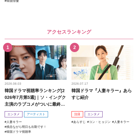
韓国俳優
アクセスランキング
2026.08.03
2026.07.17
韓国ドラマ視聴率ランキング[2
韓国ドラマ『人妻キラー』あら
026年7月第5週]｜ソ・イングク
すじ紹介
主演のラブコメがついに最終
回！
エンタメ
アーティスト
注目
エンタメ
人妻キラー
あらすじ
コン・ヒョジン
人妻キラー
残念ながら明日も出勤です！
韓国ドラマ視聴率