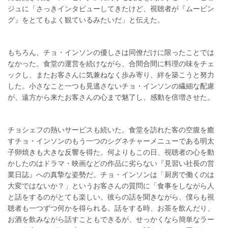
ジュに「さっきインタビューしてきたけど、視聴者が『ムービン
グ』をとてもよく観ているみたいだ」と伝えた。
もちろん、チョ・インソンの優しさは同僚だけに限ったことでは
なかった。食堂の運営を続けながら、合間合間に料理の味をチェ
ックし、またお客さんに気兼ねなく歩み寄り、絆を築こうと努力
した。小さなこと一つも見逃さないチョ・インソンの繊細な配慮
が、遠方から来たお客さんの心まで魅了し、感動を倍増させた。
チョシェフの熱いサービスも続いた。食堂を訪れた客の空腹を癒
すチョ・インソンのもう一つのシグネチャーメニューである明太
子卵焼きも大きな反響を得た。何よりもこの日、視聴者の心を動
かしたのはドラマ・映画などの作品に劣らない『見習い社長の営
業日誌』への真摯な姿勢だ。チョ・インソンは「厨房で働くのは
大変ではないか？」というお客さんの質問に「食事をしながら人
と話をするのがとても楽しい。彼らの話を聞きながら、僕らも視
聴者も一つずつ何かを得られる。話をする時、お茶を飲んだり、
お酒を飲みながら話すこともできるが、せっかくなら簡単なラー