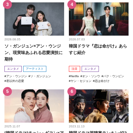
2026.08.05
2026.07.03
ソ・ガンジュン×アン・ウンジ
韓国ドラマ『恋は命がけ』あら
ン、現実味あふれる恋愛演技に
すじ紹介
期待
エンタメ
アーティスト
注目
エンタメ
アン・ウンジン
ソ・ガンジュン
Netflix
オン・ソンウ
パク・ウンビン
君以外の恋愛
ヤン・セジョン
恋は命がけ
2025.11.07
2023.11.13