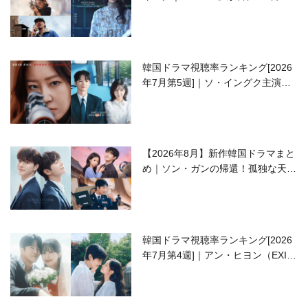
開の注目作は？
韓国ドラマ視聴率ランキング[2026
年7月第5週]｜ソ・イングク主演の
ラブコメがついに最終回！
【2026年8月】新作韓国ドラマまと
め｜ソン・ガンの帰還！孤独な天才
高校生ピアニスト役
韓国ドラマ視聴率ランキング[2026
年7月第4週]｜アン・ヒヨン（EXID
ハニ）復帰作『愛が来る』に注目！