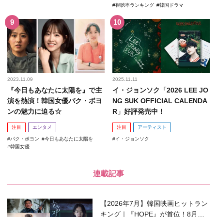
視聴率ランキング
韓国ドラマ
2023.11.09
2025.11.11
『今日もあなたに太陽を』で主
イ・ジョンソク「2026 LEE JO
演を熱演！韓国女優パク・ボヨ
NG SUK OFFICIAL CALENDA
ンの魅力に迫る☆
R」好評発売中！
注目
エンタメ
注目
アーティスト
パク・ボヨン
今日もあなたに太陽を
イ・ジョンソク
韓国女優
連載記事
【2026年7月】韓国映画ヒットラン
キング｜『HOPE』が首位！8月公