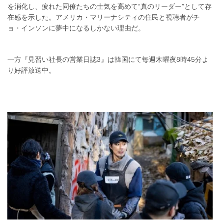
を消化し、疲れた同僚たちの士気を高めて“真のリーダー”として存
在感を示した。アメリカ・マリーナシティの住民と視聴者がチ
ョ・インソンに夢中になるしかない理由だ。
一方『見習い社長の営業日誌3』は韓国にて毎週木曜夜8時45分よ
り好評放送中。