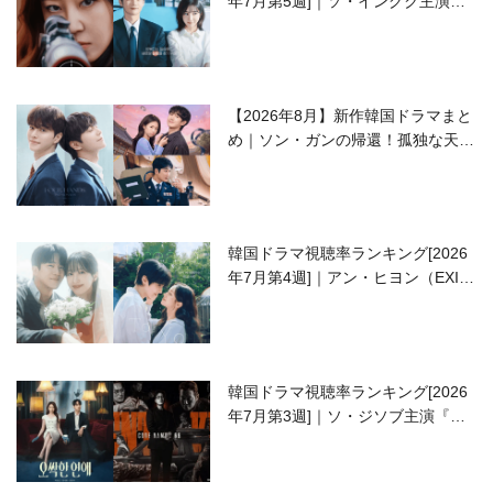
年7月第5週]｜ソ・イングク主演の
ラブコメがついに最終回！
【2026年8月】新作韓国ドラマまと
め｜ソン・ガンの帰還！孤独な天才
高校生ピアニスト役
韓国ドラマ視聴率ランキング[2026
年7月第4週]｜アン・ヒヨン（EXID
ハニ）復帰作『愛が来る』に注目！
韓国ドラマ視聴率ランキング[2026
年7月第3週]｜ソ・ジソブ主演『エ
ージェント・キム』が勢い加速！