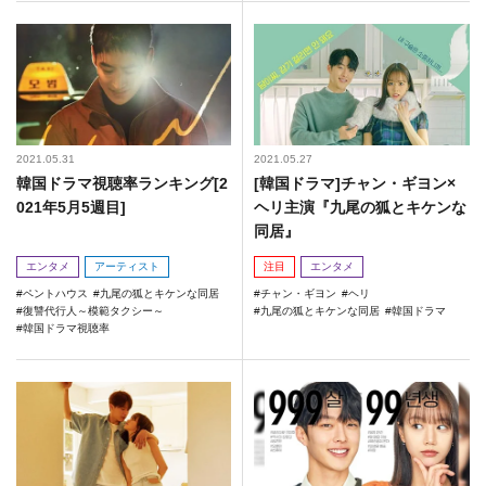
2021.05.31
2021.05.27
韓国ドラマ視聴率ランキング[2
[韓国ドラマ]チャン・ギヨン×
021年5月5週目]
ヘリ主演『九尾の狐とキケンな
同居』
エンタメ
アーティスト
注目
エンタメ
ペントハウス
九尾の狐とキケンな同居
チャン・ギヨン
ヘリ
復讐代行人～模範タクシー～
九尾の狐とキケンな同居
韓国ドラマ
韓国ドラマ視聴率