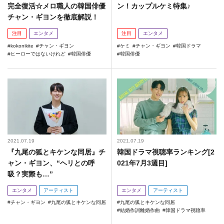
完全復活☆メロ職人の韓国俳優
ン！カップルケミ特集♪
チャン・ギヨンを徹底解説！
注目
エンタメ
注目
エンタメ
kokonikite
チャン・ギヨン
ケミ
チャン・ギヨン
韓国ドラマ
ヒーローではないけれど
韓国俳優
韓国俳優
2021.07.19
2021.07.19
『九尾の狐とキケンな同居』チ
韓国ドラマ視聴率ランキング[2
ャン・ギヨン、“ヘリとの呼
021年7月3週目]
吸？実際も…”
エンタメ
アーティスト
エンタメ
アーティスト
チャン・ギヨン
九尾の狐とキケンな同居
九尾の狐とキケンな同居
結婚作詞離婚作曲
韓国ドラマ視聴率