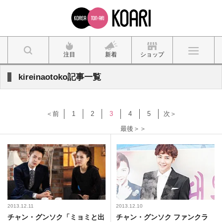
注目
新着
ショップ
kireinaotoko記事一覧
＜前
1
2
3
4
5
次＞
最後＞＞
2013.12.11
2013.12.10
チャン・グンソク「ミョミと出
​チャン・グンソク ファンクラ