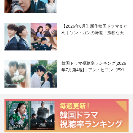
ラブコメがついに最終回！
【2026年8月】新作韓国ドラマまと
め｜ソン・ガンの帰還！孤独な天才
高校生ピアニスト役
韓国ドラマ視聴率ランキング[2026
年7月第4週]｜アン・ヒヨン（EXID
ハニ）復帰作『愛が来る』に注目！