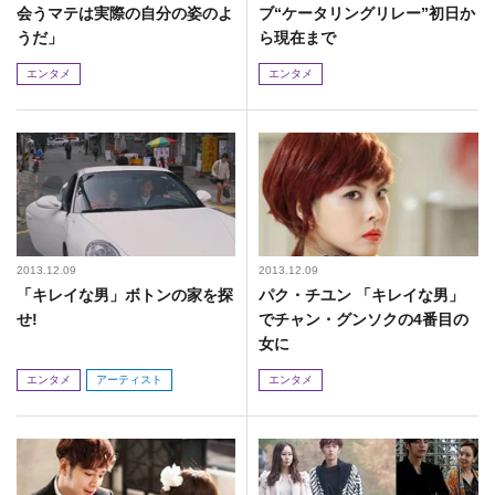
会うマテは実際の自分の姿のよ
ブ“ケータリングリレー”初日か
うだ」
ら現在まで
エンタメ
エンタメ
2013.12.09
2013.12.09
「キレイな男」ボトンの家を探
パク・チユン 「キレイな男」
せ!
でチャン・グンソクの4番目の
女に
エンタメ
アーティスト
エンタメ