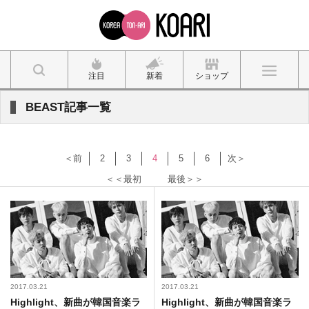
注目
新着
ショップ
BEAST記事一覧
＜前
2
3
4
5
6
次＞
＜＜最初
最後＞＞
2017.03.21
2017.03.21
Highlight、新曲が韓国音楽ラ
Highlight、新曲が韓国音楽ラ