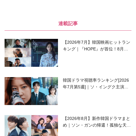
連載記事
【2026年7月】韓国映画ヒットラン
キング｜『HOPE』が首位！8月公
開の注目作は？
韓国ドラマ視聴率ランキング[2026
年7月第5週]｜ソ・イングク主演の
ラブコメがついに最終回！
【2026年8月】新作韓国ドラマまと
め｜ソン・ガンの帰還！孤独な天才
高校生ピアニスト役