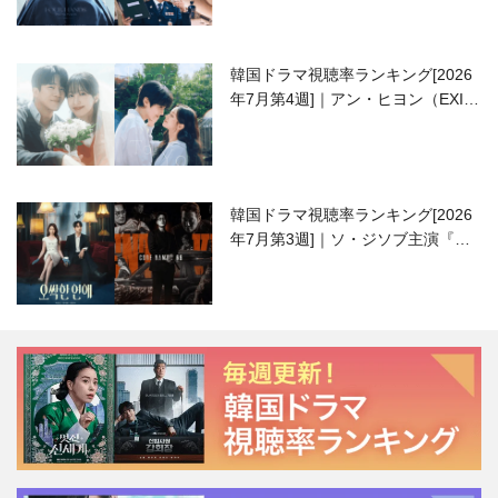
韓国ドラマ視聴率ランキング[2026
年7月第4週]｜アン・ヒヨン（EXID
ハニ）復帰作『愛が来る』に注目！
韓国ドラマ視聴率ランキング[2026
年7月第3週]｜ソ・ジソブ主演『エ
ージェント・キム』が勢い加速！