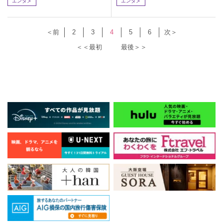
エンタメ
エンタメ
＜前
2
3
4
5
6
次＞
＜＜最初
最後＞＞