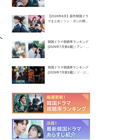
グク主演のラブコメがついに
最終回！
【2026年8月】新作韓国ドラ
マまとめ｜ソン・ガンの帰
還！孤独な天才高校生ピアニ
スト役
へ
韓国ドラマ視聴率ランキング
[2026年7月第4週]｜アン・ヒ
ヨン（EXID ハニ）復帰作
『愛が来る』に注目！
韓国ドラマ視聴率ランキング
[2026年7月第3週]｜ソ・ジソ
ブ主演『エージェント・キ
ム』が勢い加速！