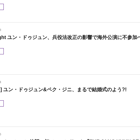
メ
8
hlight ユン・ドゥジュン、兵役法改正の影響で海外公演に不参加
メ
4
oto] ユン・ドゥジュン&ペク・ジニ、まるで結婚式のよう?!
メ
5