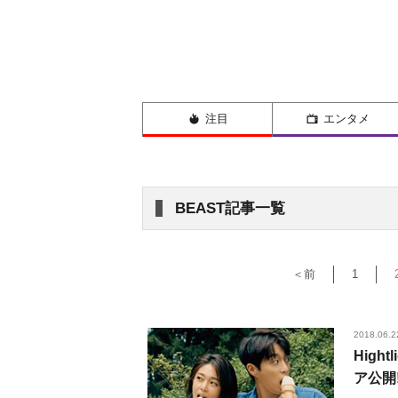
注目
エンタメ
BEAST記事一覧
＜前
1
2018.06.2
Hig
ア公開