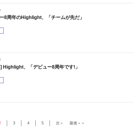
7
ー8周年のHighlight、「チームが先だ」
メ
7
to] Highlight、「デビュー8周年です!」
メ
2
3
4
5
次＞
最後＞＞