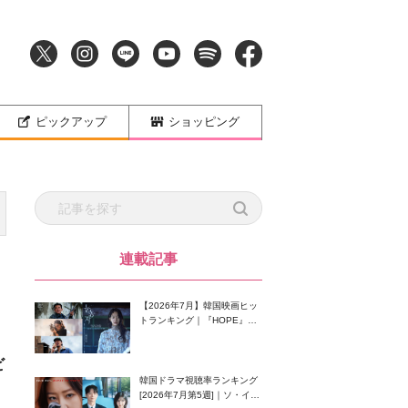
ピックアップ
ショッピング
連載記事
【2026年7月】韓国映画ヒッ
トランキング｜『HOPE』が
首位！8月公開の注目作は？
ビ
韓国ドラマ視聴率ランキング
[2026年7月第5週]｜ソ・イン