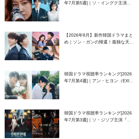
年7月第5週]｜ソ・イングク主演の
ラブコメがついに最終回！
【2026年8月】新作韓国ドラマまと
め｜ソン・ガンの帰還！孤独な天才
高校生ピアニスト役
韓国ドラマ視聴率ランキング[2026
年7月第4週]｜アン・ヒヨン（EXID
ハニ）復帰作『愛が来る』に注目！
韓国ドラマ視聴率ランキング[2026
年7月第3週]｜ソ・ジソブ主演『エ
ージェント・キム』が勢い加速！