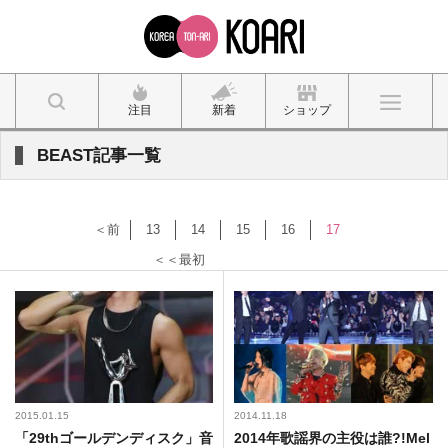
注目
新着
ショップ
BEAST記事一覧
＜前
13
14
15
16
17
＜＜最初
2015.01.15
2014.11.18
「29thゴールデンディスク」音
2014年歌謡界の主役は誰?!Mel