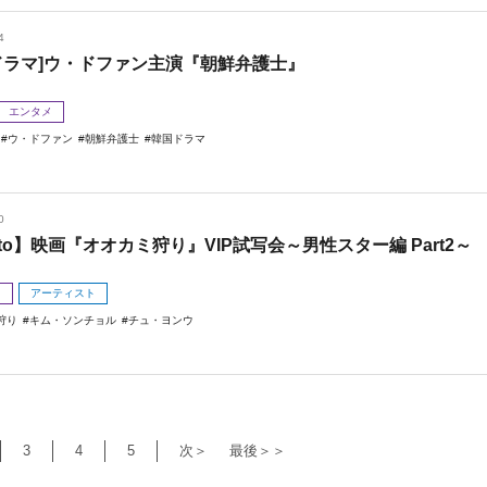
4
ドラマ]ウ・ドファン主演『朝鮮弁護士』
エンタメ
ウ・ドファン
朝鮮弁護士
韓国ドラマ
0
oto】映画『オオカミ狩り』VIP試写会～男性スター編 Part2～
メ
アーティスト
狩り
キム・ソンチョル
チュ・ヨンウ
3
4
5
次＞
最後＞＞