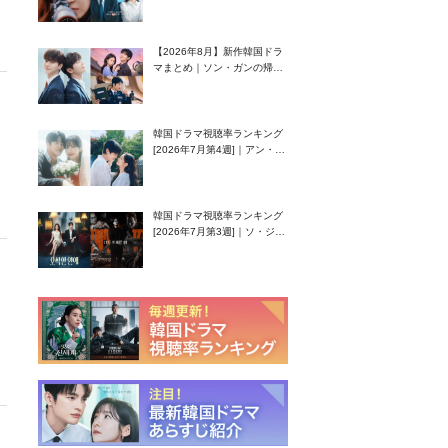
グク主演のラブコメがついに
最終回！
【2026年8月】新作韓国ドラ
マまとめ｜ソン・ガンの帰
還！孤独な天才高校生ピアニ
スト役
ィ
韓国ドラマ視聴率ランキング
[2026年7月第4週]｜アン・ヒ
ヨン（EXID ハニ）復帰作
『愛が来る』に注目！
韓国ドラマ視聴率ランキング
[2026年7月第3週]｜ソ・ジソ
ブ主演『エージェント・キ
ム』が勢い加速！