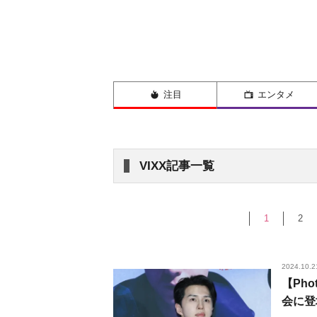
注目
エンタメ
VIXX記事一覧
1
2
2024.10.2
【Ph
会に登