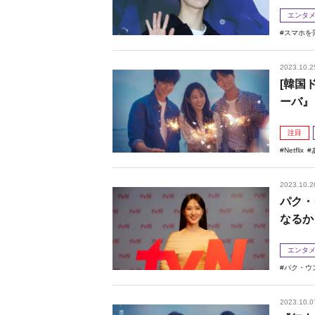
エンタ
スマホを
2023.10.2
[韓国
ーバ』
注目
Netflix
2023.10.2
パク・
なるか
エンタ
パク・ウ
2023.10.0