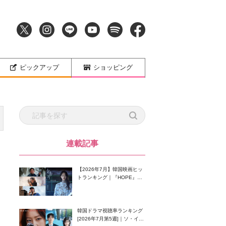
ピックアップ
ショッピング
連載記事
【2026年7月】韓国映画ヒッ
トランキング｜『HOPE』が
首位！8月公開の注目作は？
韓国ドラマ視聴率ランキング
[2026年7月第5週]｜ソ・イン