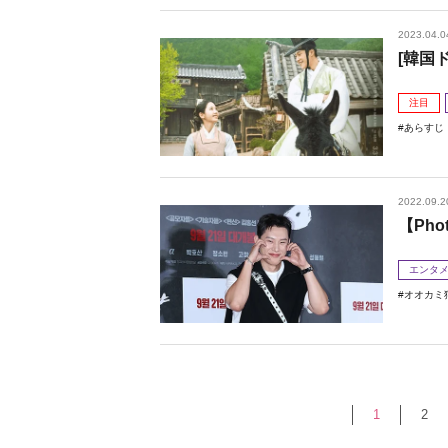
2023.04.0
[韓国
注目
あらすじ
2022.09.2
【Ph
エンタ
オオカミ
1
2