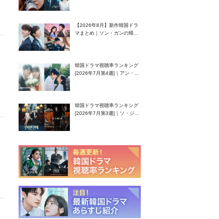
グク主演のラブコメがついに
最終回！
【2026年8月】新作韓国ドラ
マまとめ｜ソン・ガンの帰
還！孤独な天才高校生ピアニ
スト役
韓国ドラマ視聴率ランキング
[2026年7月第4週]｜アン・ヒ
ヨン（EXID ハニ）復帰作
『愛が来る』に注目！
韓国ドラマ視聴率ランキング
[2026年7月第3週]｜ソ・ジソ
ブ主演『エージェント・キ
ム』が勢い加速！