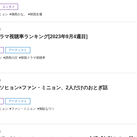
エンタメ
ヒョン
偶然かな。
韓国女優
5
ラマ視聴率ランキング[2023年9月4週目]
メ
アーティスト
ソ
誘拐の日
韓国ドラマ視聴率
4
ソヒョン×ファン・ミニョン、2人だけのおとぎ話
メ
アーティスト
ヒョン
ファン・ミニョン
無駄なウソ
1