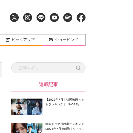
ピックアップ
ショッピング
連載記事
【2026年7月】韓国映画ヒッ
トランキング｜『HOPE』が
首位！8月公開の注目作は？
韓国ドラマ視聴率ランキング
[2026年7月第5週]｜ソ・イン