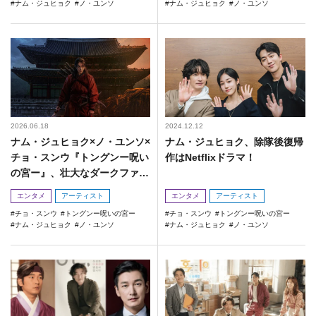
ナム・ジュヒョク
ノ・ユンソ
ナム・ジュヒョク
ノ・ユンソ
2026.06.18
2024.12.12
ナム・ジュヒョク×ノ・ユンソ×
ナム・ジュヒョク、除隊後復帰
チョ・スンウ『トングンー呪い
作はNetflixドラマ！
の宮ー』、壮大なダークファン
タジーの幕開け
エンタメ
アーティスト
エンタメ
アーティスト
チョ・スンウ
トングンー呪いの宮ー
チョ・スンウ
トングンー呪いの宮ー
ナム・ジュヒョク
ノ・ユンソ
ナム・ジュヒョク
ノ・ユンソ