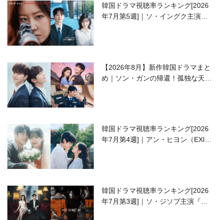
韓国ドラマ視聴率ランキング[2026
年7月第5週]｜ソ・イングク主演の
ラブコメがついに最終回！
【2026年8月】新作韓国ドラマまと
め｜ソン・ガンの帰還！孤独な天才
高校生ピアニスト役
韓国ドラマ視聴率ランキング[2026
年7月第4週]｜アン・ヒヨン（EXID
ハニ）復帰作『愛が来る』に注目！
韓国ドラマ視聴率ランキング[2026
年7月第3週]｜ソ・ジソブ主演『エ
ージェント・キム』が勢い加速！