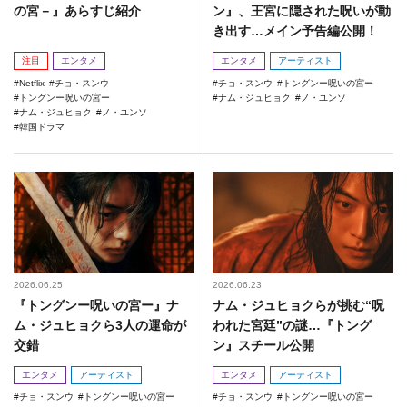
の宮－』あらすじ紹介
ン』、王宮に隠された呪いが動
き出す…メイン予告編公開！
注目
エンタメ
エンタメ
アーティスト
Netflix
チョ・スンウ
チョ・スンウ
トングンー呪いの宮ー
トングンー呪いの宮ー
ナム・ジュヒョク
ノ・ユンソ
ナム・ジュヒョク
ノ・ユンソ
韓国ドラマ
2026.06.25
2026.06.23
『トングンー呪いの宮ー』ナ
ナム・ジュヒョクらが挑む“呪
ム・ジュヒョクら3人の運命が
われた宮廷”の謎…『トング
交錯
ン』スチール公開
エンタメ
アーティスト
エンタメ
アーティスト
チョ・スンウ
トングンー呪いの宮ー
チョ・スンウ
トングンー呪いの宮ー