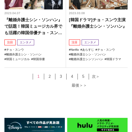
2023.04.07
2023.03.08
『離婚弁護士シン・ソンハン』
[韓国ドラマ]チョ・スンウ主演
で話題！韓国ミュージカル界で
『離婚弁護士シン・ソンハン』
も活躍の韓国俳優チョ・スンウ
をご紹介♪
注目
エンタメ
注目
エンタメ
チョ・スンウ
Netflix
あらすじ
チョ・スンウ
離婚弁護士シン・ソンハン
離婚弁護士シン・ソンハン
韓国ミュージカル
韓国俳優
離婚弁護士シンソンハン
韓国ドラマ
1
2
3
4
5
次＞
最後＞＞