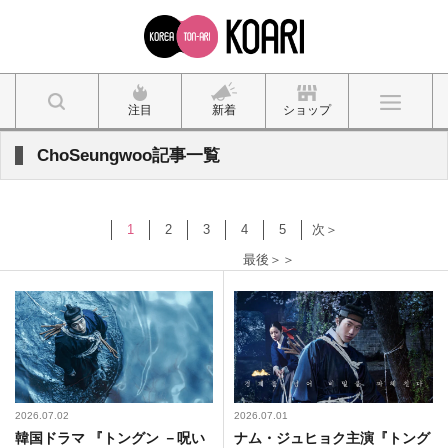
注目
新着
ショップ
ChoSeungwoo記事一覧
1
2
3
4
5
次＞
最後＞＞
2026.07.02
2026.07.01
韓国ドラマ 『トングン －呪い
ナム・ジュヒョク主演『トング