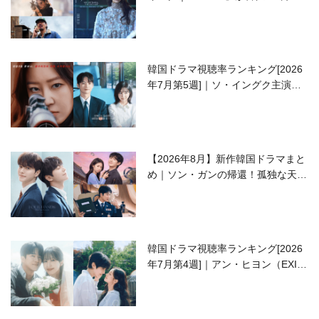
開の注目作は？
韓国ドラマ視聴率ランキング[2026
年7月第5週]｜ソ・イングク主演の
ラブコメがついに最終回！
【2026年8月】新作韓国ドラマまと
め｜ソン・ガンの帰還！孤独な天才
高校生ピアニスト役
韓国ドラマ視聴率ランキング[2026
年7月第4週]｜アン・ヒヨン（EXID
ハニ）復帰作『愛が来る』に注目！