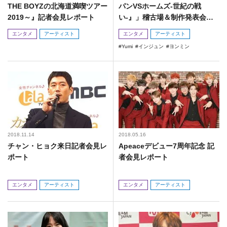
THE BOYZの北海道満喫ツアー
パンVSホームズ-世紀の戦
2019～』記者会見レポート
い-』」稽古場＆制作発表会レ
ポ
エンタメ
アーティスト
エンタメ
アーティスト
Yumi
インジュン
ヨンミン
2018.11.14
2018.05.16
チャン・ヒョク来日記者会見レ
Apeaceデビュー7周年記念 記
ポート
者会見レポート
エンタメ
アーティスト
エンタメ
アーティスト