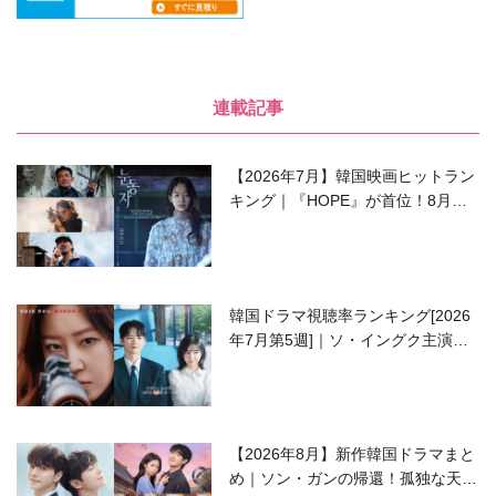
連載記事
【2026年7月】韓国映画ヒットラン
キング｜『HOPE』が首位！8月公
開の注目作は？
韓国ドラマ視聴率ランキング[2026
年7月第5週]｜ソ・イングク主演の
ラブコメがついに最終回！
【2026年8月】新作韓国ドラマまと
め｜ソン・ガンの帰還！孤独な天才