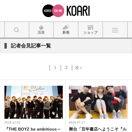
注目
新着
ショップ
記者会見記事一覧
1
2
次＞
2019.12.02
2019.07.17
『THE BOYZ be ambitious～
舞台「百年書店へようこそ『ル