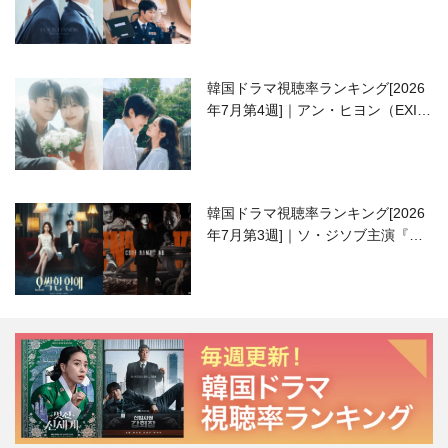
高校生ピアニスト役
韓国ドラマ視聴率ランキング[2026
年7月第4週]｜アン・ヒヨン（EXID
ハニ）復帰作『愛が来る』に注目！
韓国ドラマ視聴率ランキング[2026
年7月第3週]｜ソ・ジソブ主演『エ
ージェント・キム』が勢い加速！