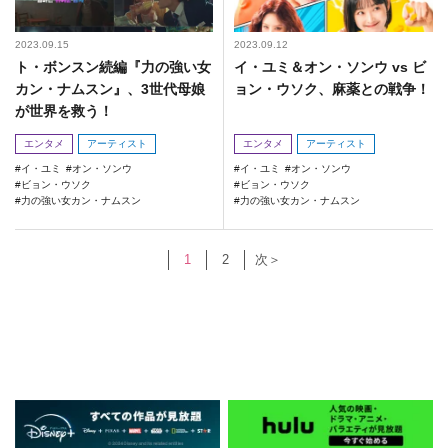
2023.09.15
2023.09.12
ト・ボンスン続編『力の強い女
イ・ユミ＆オン・ソンウ vs ビ
カン・ナムスン』、3世代母娘
ョン・ウソク、麻薬との戦争！
が世界を救う！
エンタメ
アーティスト
エンタメ
アーティスト
イ・ユミ
オン・ソンウ
イ・ユミ
オン・ソンウ
ビョン・ウソク
ビョン・ウソク
力の強い女カン・ナムスン
力の強い女カン・ナムスン
1
2
次＞