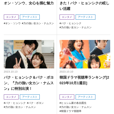
オン・ソンウ、女心を掴む魅力
きた！パク・ヒョンシクの眩し
い活躍
エンタメ
アーティスト
エンタメ
アーティスト
オン・ソンウ
力の強い女カン・ナムスン
パク・ヒョンシク
力の強い女カン・ナムスン
2023.10.13
2023.10.10
パク・ヒョンシク＆パク・ボヨ
韓国ドラマ視聴率ランキング[2
ン、『力の強い女カン・ナムス
023年10月1週目]
ン』に特別出演！
エンタメ
アーティスト
エンタメ
アーティスト
パク・ヒョンシク
パク・ボヨン
ヒョシム家の各自図生
力の強い女カン・ナムスン
力の強い女カン・ナムスン
韓国ドラマ視聴率