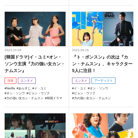
2023.10.09
2023.09.19
[韓国ドラマ]イ・ユミ×オン・
『ト・ボンスン』の次は『カ
ソンウ主演『力の強い女カン・
ン・ナムスン』、キャラクター
ナムスン』
5人に注目！
注目
エンタメ
エンタメ
アーティスト
Netflix
あらすじ
イ・ユミ
イ・ユミ
オン・ソンウ
オン・ソンウ
ビョン・ウソク
ビョン・ウソク
力の強い女カン・ナムスン
韓国ドラマ
力の強い女カン・ナムスン