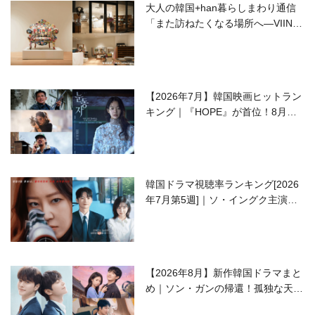
大人の韓国+han暮らしまわり通信
「また訪ねたくなる場所へ―VIIN C
ollection」
【2026年7月】韓国映画ヒットラン
キング｜『HOPE』が首位！8月公
開の注目作は？
韓国ドラマ視聴率ランキング[2026
年7月第5週]｜ソ・イングク主演の
ラブコメがついに最終回！
【2026年8月】新作韓国ドラマまと
め｜ソン・ガンの帰還！孤独な天才
高校生ピアニスト役