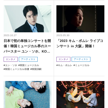
2023.10.27
2023.05.30
日本で初の単独コンサートを開
「2023 キム・ボムレ ライブコ
催！韓国ミュージカル界のスー
ンサート in 大阪」開催！
パースター ユン・ソホ、KOA
RI独占インタビュー！
エンタメ
アーティスト
エンタメ
アーティスト
ユン・ソホ
韓国ミュージカル
キム・ボムレ
ミュージカル
韓国ミュージカル俳優
韓国演劇