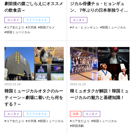
劇前後の腹ごしらえにオススメ
ジカル俳優チョ・ヒョンギュ
の飲食店～
ン、 7年ぶりの日本単独ライブ
を開催！
エンタメ
ライフスタイル
エンタメ
コア女だより
大学路
韓国グルメ
チョ・ヒョンギュン
韓国ミュージカル
韓国ミュージカル
2023.12.19
2023.11.15
韓国ミュージカルオタクのルー
韓ミュオタクが解説！韓国ミュ
ティーン～劇場に着いたら何を
ージカルの魅力と基礎知識！
する？～
エンタメ
ライフスタイル
注目
エンタメ
コア女だより
大学路
韓国ミュージカル
コア女だより
韓国ミュージカル
韓国演劇