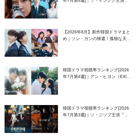
年7月第5週]｜ソ・イングク主演の
ラブコメがついに最終回！
【2026年8月】新作韓国ドラマまと
め｜ソン・ガンの帰還！孤独な天才
高校生ピアニスト役
韓国ドラマ視聴率ランキング[2026
年7月第4週]｜アン・ヒヨン（EXID
ハニ）復帰作『愛が来る』に注目！
韓国ドラマ視聴率ランキング[2026
年7月第3週]｜ソ・ジソブ主演『エ
ージェント・キム』が勢い加速！