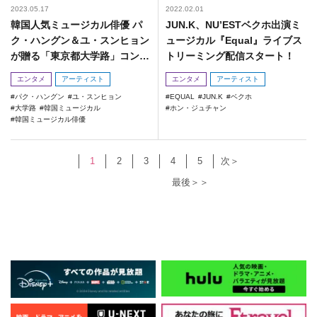
2023.05.17
2022.02.01
韓国人気ミュージカル俳優 パ
JUN.K、NU’ESTベクホ出演ミ
ク・ハングン＆ユ・スンヒョン
ュージカル『Equal』ライブス
が贈る「東京都大学路」コンサ
トリーミング配信スタート！
ートの開催が決定！
エンタメ
アーティスト
エンタメ
アーティスト
パク・ハングン
ユ・スンヒョン
EQUAL
JUN.K
ベクホ
大学路
韓国ミュージカル
ホン・ジュチャン
韓国ミュージカル俳優
1
2
3
4
5
次＞
最後＞＞