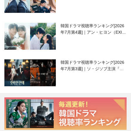
高校生ピアニスト役
韓国ドラマ視聴率ランキング[2026
年7月第4週]｜アン・ヒヨン（EXID
ハニ）復帰作『愛が来る』に注目！
韓国ドラマ視聴率ランキング[2026
年7月第3週]｜ソ・ジソブ主演『エ
ージェント・キム』が勢い加速！