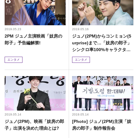
2019.05.23
2019.05.16
2PM ジュノ主演映画「妓房の
ジュノ(2PM)からコンミョン(5
郎子」予告編解禁!
urprise)まで…「妓房の郎子」
シンクロ率100%キャラクター
スチール公開
エンタメ
エンタメ
2019.05.14
2019.05.14
ジュノ(2PM)、映画「妓房の郎
[Photo] ジュノ(2PM)主演「妓
子」出演を決めた理由とは?
房の郎子」制作報告会