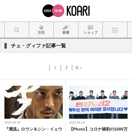
注目
新着
ショップ
チェ・グィファ記事一覧
1
2
次＞
2025.09.16
2022.06.16
『濁流』ロウン＆シン・イェウ
【Photo】コロナ禍初の1000万