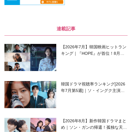
連載記事
【2026年7月】韓国映画ヒットラン
キング｜『HOPE』が首位！8月公
開の注目作は？
韓国ドラマ視聴率ランキング[2026
年7月第5週]｜ソ・イングク主演の
ラブコメがついに最終回！
【2026年8月】新作韓国ドラマまと
め｜ソン・ガンの帰還！孤独な天才