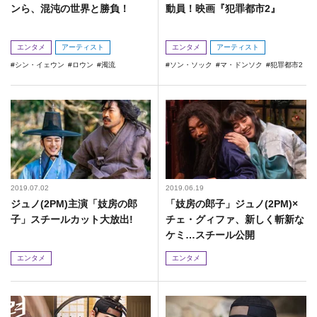
ンら、混沌の世界と勝負！
動員！映画『犯罪都市2』
エンタメ
アーティスト
エンタメ
アーティスト
シン・イェウン
ロウン
濁流
ソン・ソック
マ・ドンソク
犯罪都市2
2019.07.02
2019.06.19
ジュノ(2PM)主演「妓房の郎
「妓房の郎子」ジュノ(2PM)×
子」スチールカット大放出!
チェ・グィファ、新しく斬新な
ケミ…スチール公開
エンタメ
エンタメ