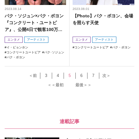
2023.08.14
2023.08.01
パク・ソジュン×パク・ボヨン
【Photo】パク・ボヨン、会場
『コンクリート・ユートピ
を照らす天使
ア』、公開4日で観客100万人
突破！
エンタメ
アーティスト
エンタメ
アーティスト
イ・ビョンホン
コンクリートユートピア
パク・ボヨン
コンクリートユートピア
パク･ソジュン
パク・ボヨン
＜前
3
4
5
6
7
次＞
＜＜最初
最後＞＞
連載記事