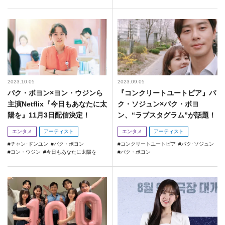
2023.10.05
2023.09.05
パク・ボヨン×ヨン・ウジンら
『コンクリートユートピア』パ
主演Netflix『今日もあなたに太
ク・ソジュン×パク・ボヨ
陽を』11月3日配信決定！
ン、“ラブスタグラム”が話題！
エンタメ
アーティスト
エンタメ
アーティスト
チャン･ドンユン
パク・ボヨン
コンクリートユートピア
パク･ソジュン
ヨン・ウジン
今日もあなたに太陽を
パク・ボヨン