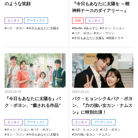
のような笑顔
『今日もあなたに太陽を ～精
神科ナースのダイアリー～』
エンタメ
アーティスト
注目
エンタメ
パク・ボヨン
今日もあなたに太陽を
Netflix
あらすじ
チャン･ドンユン
パク・ボヨン
ヨン・ウジン
今日もあなたに太陽を
韓国ドラマ
2023.10.19
2023.10.13
『今日もあなたに太陽を』パ
パク・ヒョンシク＆パク・ボヨ
ク・ボヨン、“癒される作品”
ン、『力の強い女カン・ナムス
ン』に特別出演！
エンタメ
アーティスト
エンタメ
アーティスト
チャン･ドンユン
パク・ボヨン
パク・ヒョンシク
パク・ボヨン
ヨン・ウジン
今日もあなたに太陽を
力の強い女カン・ナムスン