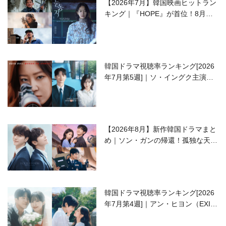
【2026年7月】韓国映画ヒットラン
キング｜『HOPE』が首位！8月公
開の注目作は？
韓国ドラマ視聴率ランキング[2026
年7月第5週]｜ソ・イングク主演の
ラブコメがついに最終回！
【2026年8月】新作韓国ドラマまと
め｜ソン・ガンの帰還！孤独な天才
高校生ピアニスト役
韓国ドラマ視聴率ランキング[2026
年7月第4週]｜アン・ヒヨン（EXID
ハニ）復帰作『愛が来る』に注目！