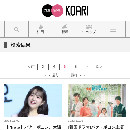
注目
新着
ショップ
検索結果
＜前
3
4
5
6
7
次＞
＜＜最初
最後＞＞
2023.11.02
2023.11.01
【Photo】パク・ボヨン、太陽
[韓国ドラマ]パク・ボヨン主演