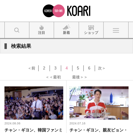
注目
新着
ショップ
検索結果
＜前
2
3
4
5
6
次＞
＜＜最初
最後＞＞
2024.08.06
2024.07.16
チャン・ギヨン、韓国ファンミ
チャン・ギヨン、親友ビョン・