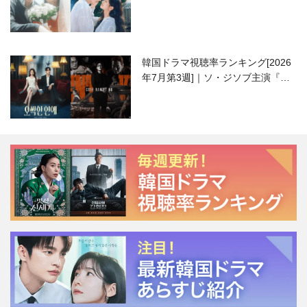
ハニ）復帰作『愛が来る』に注目！
韓国ドラマ視聴率ランキング[2026
年7月第3週]｜ソ・ジソブ主演『エ
ージェント・キム』が勢い加速！