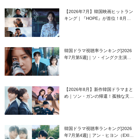
【2026年7月】韓国映画ヒットラン
キング｜『HOPE』が首位！8月公
開の注目作は？
韓国ドラマ視聴率ランキング[2026
年7月第5週]｜ソ・イングク主演の
ラブコメがついに最終回！
【2026年8月】新作韓国ドラマまと
め｜ソン・ガンの帰還！孤独な天才
高校生ピアニスト役
韓国ドラマ視聴率ランキング[2026
年7月第4週]｜アン・ヒヨン（EXID