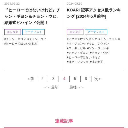
2024.05.22
2024.05.19
『ヒーローではないけれど』チ
KOARI 記事アクセス数ランキ
ャン・ギヨン＆チョン・ウヒ、
ング [2024年5月前半]
結婚式ビハインド公開！
エンタメ
アーティスト
エンタメ
アーティスト
チャン・ギヨン
チョン・ウヒ
アクセス数ランキング
イム・チョルス
ヒーローではないけれど
オ・ジョンセ
キム・ジウォン
コ・ギュピル
ソン・ジュンギ
チャン・ギヨン
チョン・ウヒ
ヒーローではないけれど
ユク・ソンジェ
涙の女王
＜前
2
3
4
5
6
次＞
＜＜最初
最後＞＞
連載記事