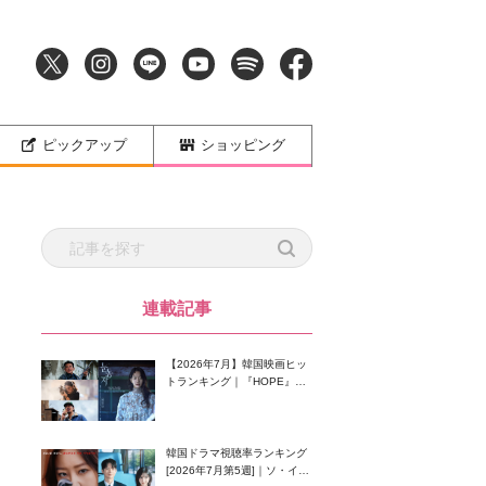
ピックアップ
ショッピング
連載記事
【2026年7月】韓国映画ヒッ
トランキング｜『HOPE』が
首位！8月公開の注目作は？
韓国ドラマ視聴率ランキング
[2026年7月第5週]｜ソ・イン