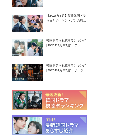
グク主演のラブコメがついに
最終回！
【2026年8月】新作韓国ドラ
マまとめ｜ソン・ガンの帰
還！孤独な天才高校生ピアニ
スト役
韓国ドラマ視聴率ランキング
[2026年7月第4週]｜アン・ヒ
ヨン（EXID ハニ）復帰作
『愛が来る』に注目！
韓国ドラマ視聴率ランキング
[2026年7月第3週]｜ソ・ジソ
ブ主演『エージェント・キ
ム』が勢い加速！