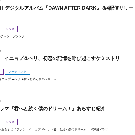
8
 H デジタルアルバム『DAWN AFTER DARK』 8/4配信リリー
！
エンタメ
チャン・グンソク
4
・イニョプ＆ヘリ、初恋の記憶を呼び起こすケミストリー
メ
アーティスト
イニョプ
ヘリ
君へと続く僕のドリーム！
1
ラマ『君へと続く僕のドリーム！』あらすじ紹介
エンタメ
あらすじ
ファン・イニョプ
ヘリ
君へと続く僕のドリーム！
韓国ドラマ