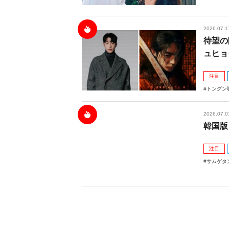
2026.07.1
待望の
ュヒョ
注目
トングン
2026.07.0
韓国版
注目
サムゲタ