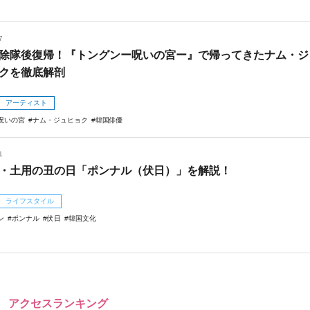
7
除隊後復帰！『トングンー呪いの宮ー』で帰ってきたナム・ジ
クを徹底解剖
アーティスト
呪いの宮
ナム・ジュヒョク
韓国俳優
1
・土用の丑の日「ポンナル（伏日）」を解説！
ライフスタイル
ン
ポンナル
伏日
韓国文化
アクセスランキング