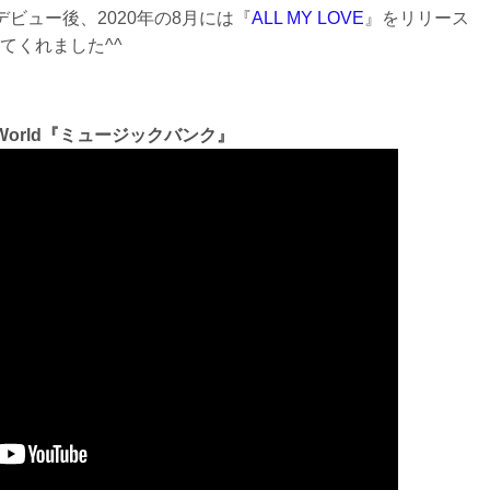
デビュー後、2020年の8月には『
ALL MY LOVE
』をリリース
てくれました^^
 World『ミュージックバンク』