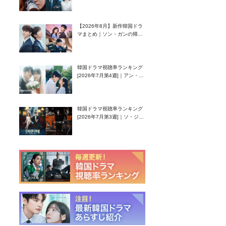
グク主演のラブコメがついに
最終回！
【2026年8月】新作韓国ドラ
マまとめ｜ソン・ガンの帰
還！孤独な天才高校生ピアニ
スト役
韓国ドラマ視聴率ランキング
[2026年7月第4週]｜アン・ヒ
ヨン（EXID ハニ）復帰作
『愛が来る』に注目！
韓国ドラマ視聴率ランキング
[2026年7月第3週]｜ソ・ジソ
ブ主演『エージェント・キ
ム』が勢い加速！