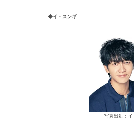
◆イ・スンギ
写真出処：イ