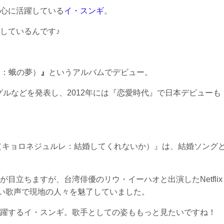
心に活躍している
イ・スンギ
。
しているんです♪
ム：蛾の夢）
』
というアルバムでデビュー。
グルなどを発表し、2012年には『恋愛時代』で日本デビューも
래（キョロネジュルレ：結婚してくれないか）』は、結婚ソング
目立ちますが、台湾俳優のリウ・イーハオと出演したNetflix
、甘い歌声で現地の人々を魅了していました。
躍するイ・スンギ。歌手としての姿ももっと見たいですね！