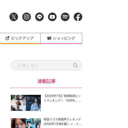
ピックアップ
ショッピング
連載記事
【2026年7月】韓国映画ヒッ
トランキング｜『HOPE』が
首位！8月公開の注目作は？
韓国ドラマ視聴率ランキング
[2026年7月第5週]｜ソ・イン