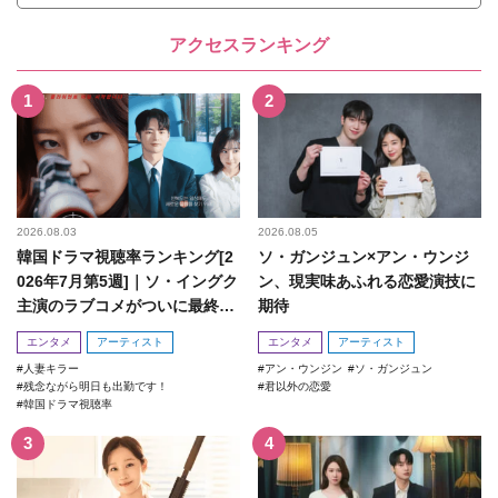
アクセスランキング
2026.08.03
2026.08.05
韓国ドラマ視聴率ランキング[2
ソ・ガンジュン×アン・ウンジ
026年7月第5週]｜ソ・イングク
ン、現実味あふれる恋愛演技に
主演のラブコメがついに最終
期待
回！
エンタメ
アーティスト
エンタメ
アーティスト
人妻キラー
アン・ウンジン
ソ・ガンジュン
残念ながら明日も出勤です！
君以外の恋愛
韓国ドラマ視聴率