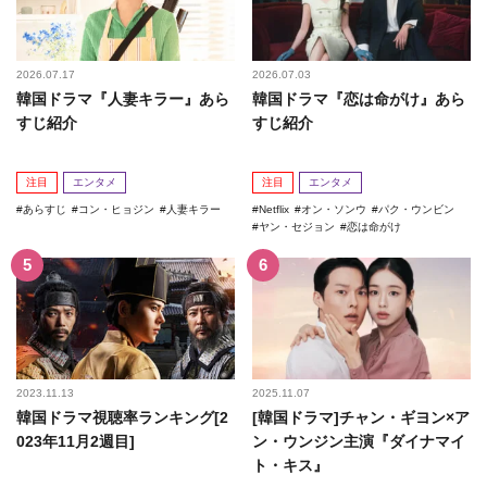
2026.07.17
2026.07.03
韓国ドラマ『人妻キラー』あら
韓国ドラマ『恋は命がけ』あら
すじ紹介
すじ紹介
注目
エンタメ
注目
エンタメ
あらすじ
コン・ヒョジン
人妻キラー
Netflix
オン・ソンウ
パク・ウンビン
ヤン・セジョン
恋は命がけ
2023.11.13
2025.11.07
韓国ドラマ視聴率ランキング[2
[韓国ドラマ]チャン・ギヨン×ア
023年11月2週目]
ン・ウンジン主演『ダイナマイ
ト・キス』