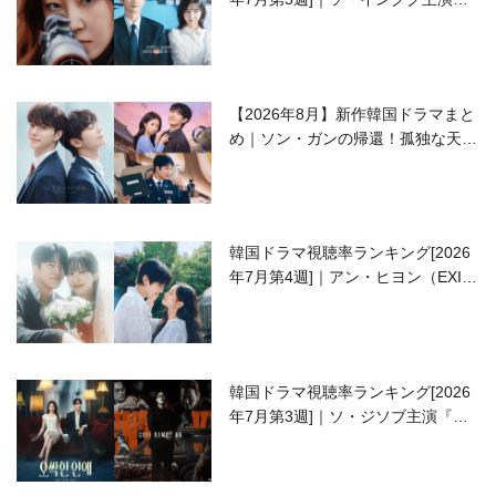
ラブコメがついに最終回！
【2026年8月】新作韓国ドラマまと
め｜ソン・ガンの帰還！孤独な天才
高校生ピアニスト役
韓国ドラマ視聴率ランキング[2026
年7月第4週]｜アン・ヒヨン（EXID
ハニ）復帰作『愛が来る』に注目！
韓国ドラマ視聴率ランキング[2026
年7月第3週]｜ソ・ジソブ主演『エ
ージェント・キム』が勢い加速！