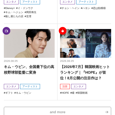
エンタメ
アーティスト
エンタメ
アーティスト
Disney+
イ・ドンウク
チョン・ヘイン
ハヨン
恋は飴模様
キム・ヘジュン
岡田将生
殺し屋たちの店
玄理
2026.08.05
2026.08.05
キム・ウビン、全国最下位の高
【2026年7月】韓国映画ヒット
校野球部監督に変身
ランキング｜『HOPE』が首
位！8月公開の注目作は？
エンタメ
アーティスト
注目
エンタメ
ギフト
キム・ウビン
HOPE
瞳
韓国映画
and more