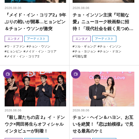
2026.08.06
2026.08.06
『メイド・イン・コリア2』9年
チョ・インソン主演『可能な
ぶりの戦いが開幕…ヒョンビン
愛』ニューヨーク映画祭に招
＆チョン・ウソンが激突
待！「現代社会を鋭く見つめた
作品」
エンタメ
アーティスト
エンタメ
アーティスト
ウ・ドファン
チョン・ウソン
ソル・ギョング
チョ・インソン
ヒョンビン
メイド・イン・コリア
チョ・ヨジョン
チョン・ドヨン
メイド・イン・コリア2
可能な愛
2026.08.06
2026.08.06
『殺し屋たちの店 2』イ・ドン
チョン・ヘイン＆ハヨン、お互
ウク×岡田将生らオフィシャル
いを絶賛！『恋は飴模様』で見
インタビューが到着！
せる最高のケミ