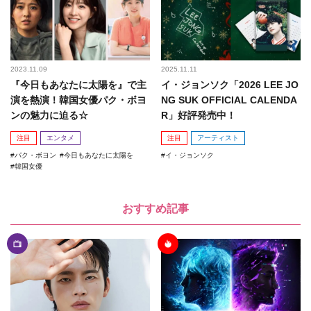
2023.11.09
2025.11.11
『今日もあなたに太陽を』で主
イ・ジョンソク「2026 LEE JO
演を熱演！韓国女優パク・ボヨ
NG SUK OFFICIAL CALENDA
ンの魅力に迫る☆
R」好評発売中！
注目
エンタメ
注目
アーティスト
パク・ボヨン
今日もあなたに太陽を
イ・ジョンソク
韓国女優
おすすめ記事