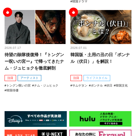
韓国ドラマ
2026.07.17
2026.07.01
待望の除隊後復帰！『トングン
韓国版・土用の丑の日「ポンナ
ー呪いの宮ー』で帰ってきたナ
ル（伏日）」を解説！
ム・ジュヒョクを徹底解剖
注目
アーティスト
注目
ライフスタイル
トングン呪いの宮
ナム・ジュヒョク
サムゲタン
ポンナル
伏日
韓国文化
韓国俳優