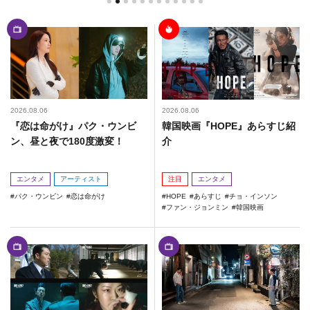
2026.08.06
2026.08.06
『恋は命がけ』パク・ウンビ
韓国映画『HOPE』あらすじ紹
ン、昼と夜で180度激変！
介
エンタメ
アーティスト
注目
エンタメ
パク・ウンビン
恋は命がけ
HOPE
あらすじ
チョ・インソン
ファン・ジョンミン
韓国映画