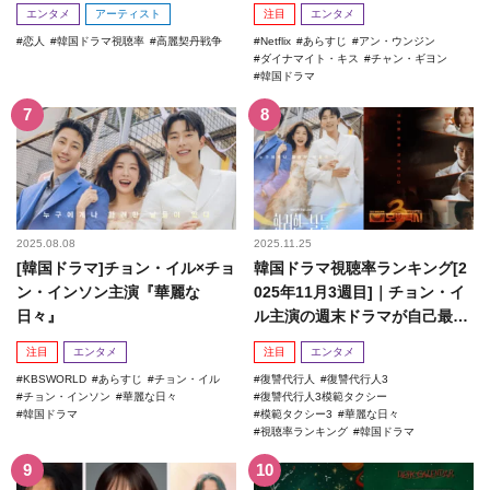
エンタメ
アーティスト
注目
エンタメ
恋人
韓国ドラマ視聴率
高麗契丹戦争
Netflix
あらすじ
アン・ウンジン
ダイナマイト・キス
チャン・ギヨン
韓国ドラマ
2025.08.08
2025.11.25
[韓国ドラマ]チョン・イル×チョ
韓国ドラマ視聴率ランキング[2
ン・インソン主演『華麗な
025年11月3週目]｜チョン・イ
日々』
ル主演の週末ドラマが自己最高
記録を更新！
注目
エンタメ
注目
エンタメ
KBSWORLD
あらすじ
チョン・イル
復讐代行人
復讐代行人3
チョン・インソン
華麗な日々
復讐代行人3模範タクシー
韓国ドラマ
模範タクシー3
華麗な日々
視聴率ランキング
韓国ドラマ