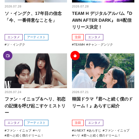
2026.07.28
2026.07.28
ソ・イングク、17年目の信念
TEAM H デジタルアルバム『D
「今、一番得意なことを」
AWN AFTER DARK』 8/4配信
リリース決定！
エンタメ
アーティスト
注目
エンタメ
ソ・イングク
TEAMH
チャン・グンソク
2026.07.24
2026.07.21
ファン・イニョプ＆ヘリ、初恋
韓国ドラマ『君へと続く僕のド
の記憶を呼び起こすケミストリ
リーム！』あらすじ紹介
ー
エンタメ
アーティスト
注目
エンタメ
ファン・イニョプ
ヘリ
U-NEXT
あらすじ
ファン・イニョプ
君へと続く僕のドリーム！
ヘリ
君へと続く僕のドリーム！