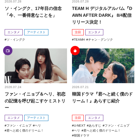
2026.07.28
2026.07.28
ソ・イングク、17年目の信念
TEAM H デジタルアルバム『D
「今、一番得意なことを」
AWN AFTER DARK』 8/4配信
リリース決定！
エンタメ
アーティスト
注目
エンタメ
ソ・イングク
TEAMH
チャン・グンソク
2026.07.24
2026.07.21
ファン・イニョプ＆ヘリ、初恋
韓国ドラマ『君へと続く僕のド
の記憶を呼び起こすケミストリ
リーム！』あらすじ紹介
ー
エンタメ
アーティスト
注目
エンタメ
ファン・イニョプ
ヘリ
U-NEXT
あらすじ
ファン・イニョプ
君へと続く僕のドリーム！
ヘリ
君へと続く僕のドリーム！
韓国ドラマ