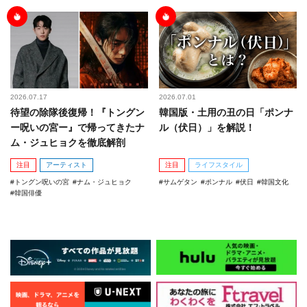
2026.07.17
2026.07.01
待望の除隊後復帰！『トングン
韓国版・土用の丑の日「ポンナ
ー呪いの宮ー』で帰ってきたナ
ル（伏日）」を解説！
ム・ジュヒョクを徹底解剖
注目
アーティスト
注目
ライフスタイル
トングン呪いの宮
ナム・ジュヒョク
サムゲタン
ポンナル
伏日
韓国文化
韓国俳優