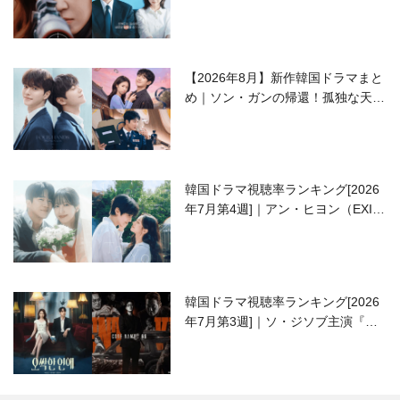
ラブコメがついに最終回！
【2026年8月】新作韓国ドラマまと
め｜ソン・ガンの帰還！孤独な天才
高校生ピアニスト役
韓国ドラマ視聴率ランキング[2026
年7月第4週]｜アン・ヒヨン（EXID
ハニ）復帰作『愛が来る』に注目！
韓国ドラマ視聴率ランキング[2026
年7月第3週]｜ソ・ジソブ主演『エ
ージェント・キム』が勢い加速！