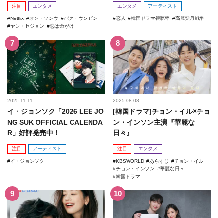
注目
エンタメ
エンタメ
アーティスト
Netflix
オン・ソンウ
パク・ウンビン
恋人
韓国ドラマ視聴率
高麗契丹戦争
ヤン・セジョン
恋は命がけ
2025.11.11
2025.08.08
イ・ジョンソク「2026 LEE JO
[韓国ドラマ]チョン・イル×チョ
NG SUK OFFICIAL CALENDA
ン・インソン主演『華麗な
R」好評発売中！
日々』
注目
アーティスト
注目
エンタメ
イ・ジョンソク
KBSWORLD
あらすじ
チョン・イル
チョン・インソン
華麗な日々
韓国ドラマ