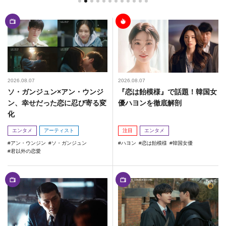
2026.08.07
2026.08.07
ソ・ガンジュン×アン・ウンジ
『恋は飴模様』で話題！韓国女
ン、幸せだった恋に忍び寄る変
優ハヨンを徹底解剖
化
エンタメ
アーティスト
注目
エンタメ
アン・ウンジン
ソ・ガンジュン
ハヨン
恋は飴模様
韓国女優
君以外の恋愛