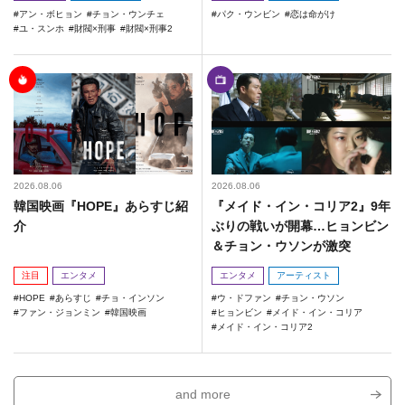
アン・ボヒョン
チョン・ウンチェ
パク・ウンビン
恋は命がけ
ユ・スンホ
財閥×刑事
財閥×刑事2
2026.08.06
2026.08.06
韓国映画『HOPE』あらすじ紹
『メイド・イン・コリア2』9年
介
ぶりの戦いが開幕…ヒョンビン
＆チョン・ウソンが激突
注目
エンタメ
エンタメ
アーティスト
HOPE
あらすじ
チョ・インソン
ウ・ドファン
チョン・ウソン
ファン・ジョンミン
韓国映画
ヒョンビン
メイド・イン・コリア
メイド・イン・コリア2
and more