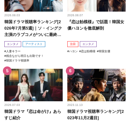
2026.08.03
2026.08.07
韓国ドラマ視聴率ランキング[2
『恋は飴模様』で話題！韓国女
026年7月第5週]｜ソ・イングク
優ハヨンを徹底解剖
主演のラブコメがついに最終
回！
エンタメ
アーティスト
注目
エンタメ
人妻キラー
ハヨン
恋は飴模様
韓国女優
残念ながら明日も出勤です！
韓国ドラマ視聴率
2026.07.03
2023.11.13
韓国ドラマ『恋は命がけ』あら
韓国ドラマ視聴率ランキング[2
すじ紹介
023年11月2週目]