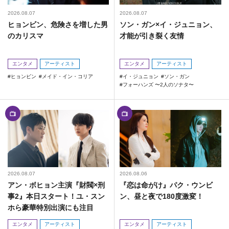
2026.08.07
2026.08.07
ヒョンビン、危険さを増した男
ソン・ガン×イ・ジュニョン、
のカリスマ
才能が引き裂く友情
エンタメ
アーティスト
エンタメ
アーティスト
ヒョンビン
メイド・イン・コリア
イ・ジュニョン
ソン・ガン
フォーハンズ 〜2人のソナタ〜
2026.08.07
2026.08.06
アン・ボヒョン主演『財閥×刑
『恋は命がけ』パク・ウンビ
事2』本日スタート！ユ・スン
ン、昼と夜で180度激変！
ホら豪華特別出演にも注目
エンタメ
アーティスト
エンタメ
アーティスト