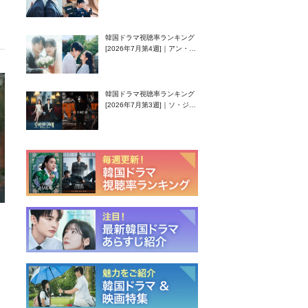
還！孤独な天才高校生ピアニ
スト役
韓国ドラマ視聴率ランキング
[2026年7月第4週]｜アン・ヒ
ヨン（EXID ハニ）復帰作
『愛が来る』に注目！
韓国ドラマ視聴率ランキング
[2026年7月第3週]｜ソ・ジソ
ブ主演『エージェント・キ
ム』が勢い加速！