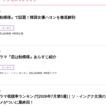
7
飴模様』で話題！韓国女優ハヨンを徹底解剖
エンタメ
恋は飴模様
韓国女優
0
ラマ『恋は飴模様』あらすじ紹介
エンタメ
チョン・ヘイン
ハヨン
恋は飴模様
韓国ドラマ
3
ラマ視聴率ランキング[2026年7月第5週]｜ソ・イングク主演の
メがついに最終回！