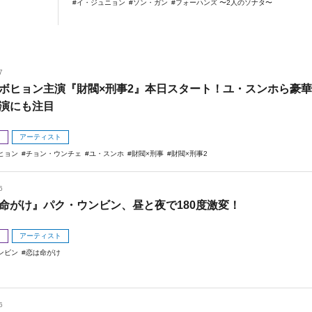
イ・ジュニョン
ソン・ガン
フォーハンズ 〜2人のソナタ〜
7
ボヒョン主演『財閥×刑事2』本日スタート！ユ・スンホら豪華
演にも注目
メ
アーティスト
ヒョン
チョン・ウンチェ
ユ・スンホ
財閥×刑事
財閥×刑事2
6
命がけ』パク・ウンビン、昼と夜で180度激変！
メ
アーティスト
ンビン
恋は命がけ
6