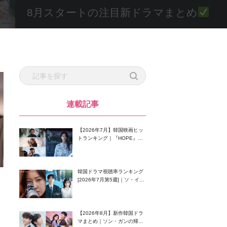
8月スタートの注目新ドラマまとめ
連載記事
【2026年7月】韓国映画ヒッ
トランキング｜『HOPE』が
首位！8月公開の注目作は？
韓国ドラマ視聴率ランキング
[2026年7月第5週]｜ソ・イン
グク主演のラブコメがついに
最終回！
【2026年8月】新作韓国ドラ
マまとめ｜ソン・ガンの帰