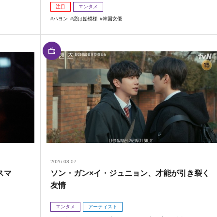
注目
エンタメ
ハヨン
恋は飴模様
韓国女優
2026.08.07
スマ
ソン・ガン×イ・ジュニョン、才能が引き裂く
友情
エンタメ
アーティスト