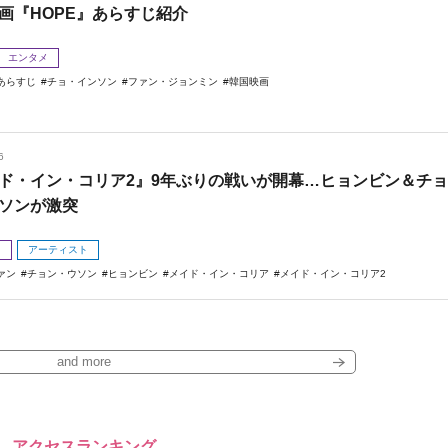
画『HOPE』あらすじ紹介
エンタメ
あらすじ
チョ・インソン
ファン・ジョンミン
韓国映画
6
ド・イン・コリア2』9年ぶりの戦いが開幕…ヒョンビン＆チョ
ソンが激突
メ
アーティスト
ァン
チョン・ウソン
ヒョンビン
メイド・イン・コリア
メイド・イン・コリア2
and more
アクセスランキング