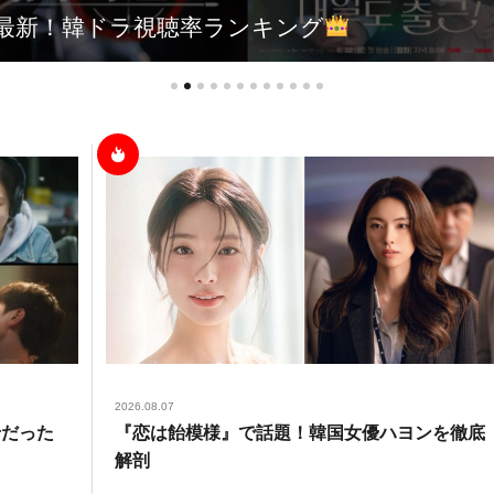
最新！韓ドラ視聴率ランキング
2026.08.07
せだった
『恋は飴模様』で話題！韓国女優ハヨンを徹底
解剖