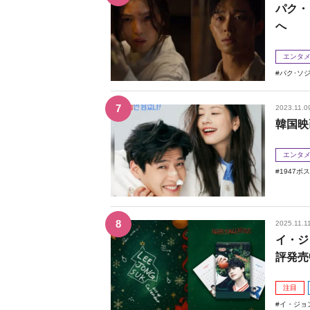
パク・
へ
エンタ
パク･ソ
2023.11.0
韓国映
エンタ
1947ボ
2025.11.1
イ・ジョ
評発売
注目
イ・ジョ