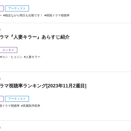
メ
アーティスト
ー
残念ながら明日も出勤です！
韓国ドラマ視聴率
7
ラマ『人妻キラー』あらすじ紹介
エンタメ
コン・ヒョジン
人妻キラー
3
ラマ視聴率ランキング[2023年11月2週目]
メ
アーティスト
国ドラマ視聴率
高麗契丹戦争
3