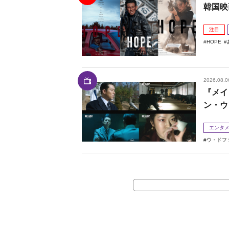
韓国映
注目
HOPE
2026.08.0
『メイ
ン・ウ
エンタ
ウ・ドフ