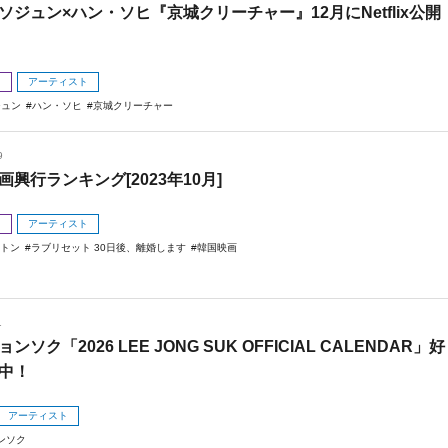
ソジュン×ハン・ソヒ『京城クリーチャー』12月にNetflix公開
メ
アーティスト
ジュン
ハン・ソヒ
京城クリーチャー
9
画興行ランキング[2023年10月]
メ
アーティスト
ストン
ラブリセット 30日後、離婚します
韓国映画
1
ンソク「2026 LEE JONG SUK OFFICIAL CALENDAR」好
中！
アーティスト
ンソク