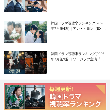
高校生ピアニスト役
韓国ドラマ視聴率ランキング[2026
年7月第4週]｜アン・ヒヨン（EXID
ハニ）復帰作『愛が来る』に注目！
韓国ドラマ視聴率ランキング[2026
年7月第3週]｜ソ・ジソブ主演『エ
ージェント・キム』が勢い加速！