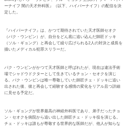
ーナイフ 闇の天才外科医』（以下、ハイパーナイフ）の配信を決
定した。
『ハイパーナイフ』は、かつて期待されていた天才医師セオク
（パク・ウンビン）が、自分をどん底に追い込んだ師匠ドッキ
（ソル・ギョング）と再会して繰り広げられる2人の対決と成長を
描いたメディカル犯罪スリラーだ。
パク・ウンビンがかつて天才医師と呼ばれたが、現在は違法手術
場でシャドウドクターとして生きているチョン・セオクを演じ
る。パク・ウンビンは唯一尊敬していた師匠チェ・ドッキに追い
出された後、彼と再会して経験する感情の変化をリアル且つ詳細
に見せる予定だ。
ソル・ギョングが世界最高の神経外科医であり、弟子だったチョ
ン・セオクを病院から追い出した師匠チェ・ドッキ役を演じる。
チェ・ドッキは誰もが尊敬する世界的な医師だが、他人が知らな