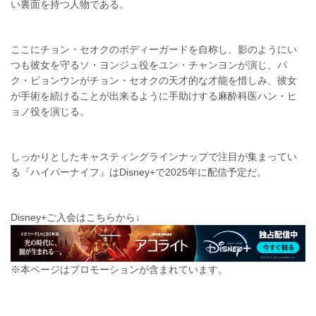
い裏面を持つ人物である。
ここにチョン・セオクのボディーガードを自称し、影のようにい
つも彼女を守るソ・ヨンジュ役をユン・チャンヨンが演じ、パ
ク・ビョンウンがチョン・セオクの天才的な才能を惜しみ、彼女
が手術を続けることが出来るように手助けする麻酔科医ハン・ヒ
ョノ役を演じる。
しっかりとしたキャスティングラインナップで注目が集まってい
る『ハイパーナイフ』はDisney+で2025年に配信予定だ。
Disney+ご入会はこちらから↓
※本ページはプロモーションが含まれています。