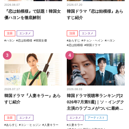
2026.08.07
2026.07.20
『恋は飴模様』で話題！韓国女
韓国ドラマ『恋は飴模様』あら
優ハヨンを徹底解剖
すじ紹介
注目
エンタメ
注目
エンタメ
ハヨン
恋は飴模様
韓国女優
あらすじ
チョン・ヘイン
ハヨン
恋は飴模様
韓国ドラマ
2026.07.17
2026.08.03
韓国ドラマ『人妻キラー』あら
韓国ドラマ視聴率ランキング[2
すじ紹介
026年7月第5週]｜ソ・イングク
主演のラブコメがついに最終
回！
注目
エンタメ
エンタメ
アーティスト
あらすじ
コン・ヒョジン
人妻キラー
人妻キラー