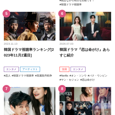
残念ながら明日も出勤です！
韓国ドラマ視聴率
2023.11.13
2026.07.03
韓国ドラマ視聴率ランキング[2
韓国ドラマ『恋は命がけ』あら
023年11月2週目]
すじ紹介
エンタメ
アーティスト
注目
エンタメ
恋人
韓国ドラマ視聴率
高麗契丹戦争
Netflix
オン・ソンウ
パク・ウンビン
ヤン・セジョン
恋は命がけ