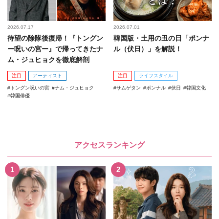
2026.07.17
2026.07.01
待望の除隊後復帰！『トングン
韓国版・土用の丑の日「ポンナ
ー呪いの宮ー』で帰ってきたナ
ル（伏日）」を解説！
ム・ジュヒョクを徹底解剖
注目
アーティスト
注目
ライフスタイル
トングン呪いの宮
ナム・ジュヒョク
サムゲタン
ポンナル
伏日
韓国文化
韓国俳優
アクセスランキング