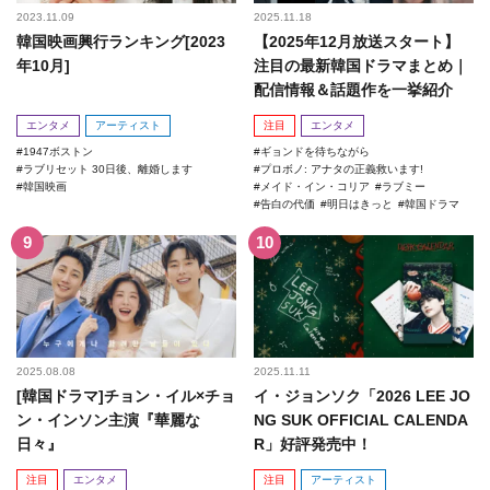
2023.11.09
2025.11.18
韓国映画興行ランキング[2023
【2025年12月放送スタート】
年10月]
注目の最新韓国ドラマまとめ｜
配信情報＆話題作を一挙紹介
エンタメ
アーティスト
注目
エンタメ
1947ボストン
ギョンドを待ちながら
ラブリセット 30日後、離婚します
プロボノ: アナタの正義救います!
韓国映画
メイド・イン・コリア
ラブミー
告白の代価
明日はきっと
韓国ドラマ
2025.08.08
2025.11.11
[韓国ドラマ]チョン・イル×チョ
イ・ジョンソク「2026 LEE JO
ン・インソン主演『華麗な
NG SUK OFFICIAL CALENDA
日々』
R」好評発売中！
注目
エンタメ
注目
アーティスト