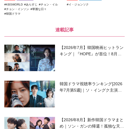
KBSWORLD
あらすじ
チョン・イル
イ・ジョンソク
チョン・インソン
華麗な日々
韓国ドラマ
連載記事
【2026年7月】韓国映画ヒットラン
キング｜『HOPE』が首位！8月公
開の注目作は？
韓国ドラマ視聴率ランキング[2026
年7月第5週]｜ソ・イングク主演の
ラブコメがついに最終回！
【2026年8月】新作韓国ドラマまと
め｜ソン・ガンの帰還！孤独な天才