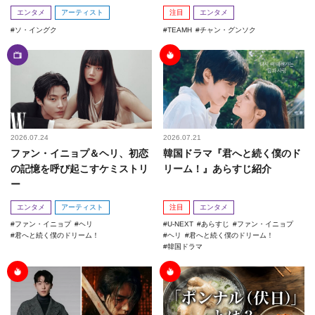
エンタメ
アーティスト
注目
エンタメ
ソ・イングク
TEAMH
チャン・グンソク
2026.07.24
2026.07.21
ファン・イニョプ＆ヘリ、初恋
韓国ドラマ『君へと続く僕のド
の記憶を呼び起こすケミストリ
リーム！』あらすじ紹介
ー
エンタメ
アーティスト
注目
エンタメ
ファン・イニョプ
ヘリ
U-NEXT
あらすじ
ファン・イニョプ
君へと続く僕のドリーム！
ヘリ
君へと続く僕のドリーム！
韓国ドラマ