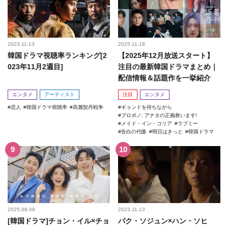
2023.11.13
2025.11.18
韓国ドラマ視聴率ランキング[2
【2025年12月放送スタート】
023年11月2週目]
注目の最新韓国ドラマまとめ｜
配信情報＆話題作を一挙紹介
エンタメ
アーティスト
注目
エンタメ
恋人
韓国ドラマ視聴率
高麗契丹戦争
ギョンドを待ちながら
プロボノ: アナタの正義救います!
メイド・イン・コリア
ラブミー
告白の代価
明日はきっと
韓国ドラマ
2025.08.08
2023.11.13
[韓国ドラマ]チョン・イル×チョ
パク・ソジュン×ハン・ソヒ