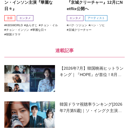
ン・インソン主演『華麗な
『京城クリーチャー』12月にN
日々』
etflix公開へ
注目
エンタメ
エンタメ
アーティスト
KBSWORLD
あらすじ
チョン・イル
パク･ソジュン
ハン・ソヒ
チョン・インソン
華麗な日々
京城クリーチャー
韓国ドラマ
連載記事
【2026年7月】韓国映画ヒットラン
キング｜『HOPE』が首位！8月公
開の注目作は？
韓国ドラマ視聴率ランキング[2026
年7月第5週]｜ソ・イングク主演の
ラブコメがついに最終回！