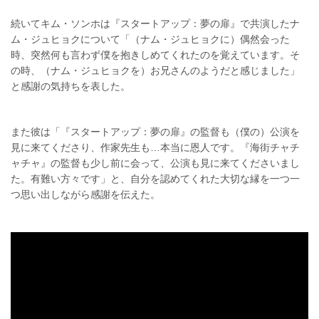
続いてキム・ソンホは『スタートアップ：夢の扉』で共演したナ
ム・ジュヒョクについて「（ナム・ジュヒョクに）偶然会った
時、突然何も言わず僕を抱きしめてくれたのを覚えています。そ
の時、（ナム・ジュヒョクを）お兄さんのようだと感じました」
と感謝の気持ちを表した。
また彼は「『スタートアップ：夢の扉』の監督も（僕の）公演を
見に来てくださり、作家先生も…本当に恩人です。『海街チャチ
ャチャ』の監督も少し前に会って、公演も見に来てくださいまし
た。有難い方々です」と、自分を認めてくれた大切な縁を一つ一
つ思い出しながら感謝を伝えた。