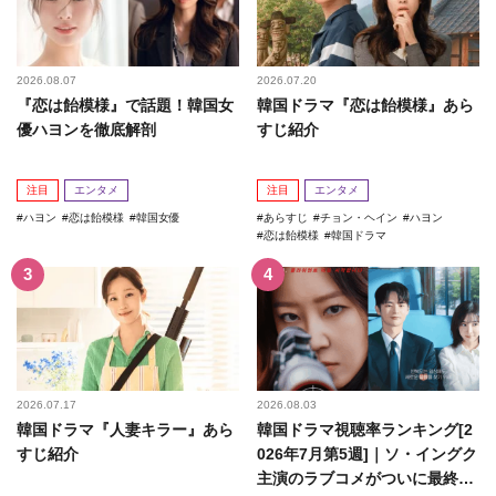
2026.08.07
2026.07.20
『恋は飴模様』で話題！韓国女
韓国ドラマ『恋は飴模様』あら
優ハヨンを徹底解剖
すじ紹介
注目
エンタメ
注目
エンタメ
ハヨン
恋は飴模様
韓国女優
あらすじ
チョン・ヘイン
ハヨン
恋は飴模様
韓国ドラマ
2026.07.17
2026.08.03
韓国ドラマ『人妻キラー』あら
韓国ドラマ視聴率ランキング[2
すじ紹介
026年7月第5週]｜ソ・イングク
主演のラブコメがついに最終