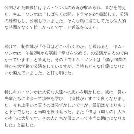
公開された映像にはキム・ソンホの近況が収められ、喜びを与え
た。キム・ソンホは「しばらくの間、ドラマを2本撮影して、公演
の練習もし、公演も行いました。そんな風に過ごしてたら個人的
な時間がなくて忙しかったです」と近況を伝えた。
続けて、制作陣が「今日はどこへ行くのか」と尋ねると、キム・
ソンホは「午後2時から演劇『幸せを求めて』の公演があるので向
かっています」と答えた。その上でキム・ソンホは「僕は28歳の
時から大学路で公演をしていますが、当時もどんな俳優になりた
いか悩んでいました」と打ち明けた。
特にキム・ソンホは大切な人達への思いを明かした。彼は「良い
先輩たちに出会って演技を学び、（演技が）すごく良くなりまし
た。今も上手いと言うのは恥ずかしいですが、最初は今よりもっ
と下手でした」と当時を振り返った。また「僕は（周りの）人々
が本当に大切です。その人たちが僕にとって本当に助けになりま
した」と話した。