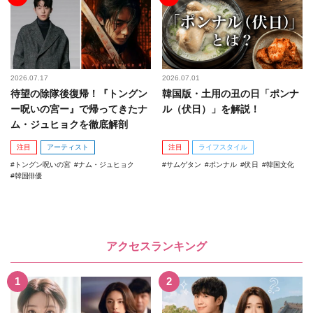
2026.07.17
2026.07.01
待望の除隊後復帰！『トングン
韓国版・土用の丑の日「ポンナ
ー呪いの宮ー』で帰ってきたナ
ル（伏日）」を解説！
ム・ジュヒョクを徹底解剖
注目
アーティスト
注目
ライフスタイル
トングン呪いの宮
ナム・ジュヒョク
サムゲタン
ポンナル
伏日
韓国文化
韓国俳優
アクセスランキング