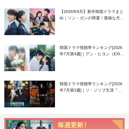
【2026年8月】新作韓国ドラマまと
め｜ソン・ガンの帰還！孤独な天才
高校生ピアニスト役
韓国ドラマ視聴率ランキング[2026
年7月第4週]｜アン・ヒヨン（EXID
ハニ）復帰作『愛が来る』に注目！
韓国ドラマ視聴率ランキング[2026
年7月第3週]｜ソ・ジソブ主演『エ
ージェント・キム』が勢い加速！