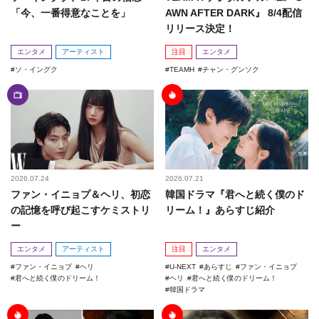
「今、一番得意なことを」
AWN AFTER DARK』 8/4配信
リリース決定！
エンタメ
アーティスト
注目
エンタメ
ソ・イングク
TEAMH
チャン・グンソク
2026.07.24
2026.07.21
ファン・イニョプ＆ヘリ、初恋
韓国ドラマ『君へと続く僕のド
の記憶を呼び起こすケミストリ
リーム！』あらすじ紹介
ー
エンタメ
アーティスト
注目
エンタメ
ファン・イニョプ
ヘリ
U-NEXT
あらすじ
ファン・イニョプ
君へと続く僕のドリーム！
ヘリ
君へと続く僕のドリーム！
韓国ドラマ