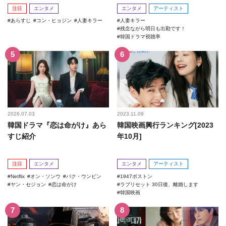
回！
注目
エンタメ
エンタメ
アーティスト
あらすじ
コン・ヒョジン
人妻キラー
人妻キラー
残念ながら明日も出勤です！
韓国ドラマ視聴率
2026.07.03
2023.11.09
韓国ドラマ『恋は命がけ』あら
韓国映画興行ランキング[2023
すじ紹介
年10月]
注目
エンタメ
エンタメ
アーティスト
Netflix
オン・ソンウ
パク・ウンビン
1947ボストン
ヤン・セジョン
恋は命がけ
ラブリセット 30日後、離婚します
韓国映画