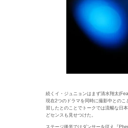
続くイ・ジュニョンはまず清水翔太(Feat,
現在2つのドラマを同時に撮影中とのこ
習したとのことでトークでは流暢な日本
どセンスも見せつけた。
ステージ後半ではダンサーを従え『Phenom