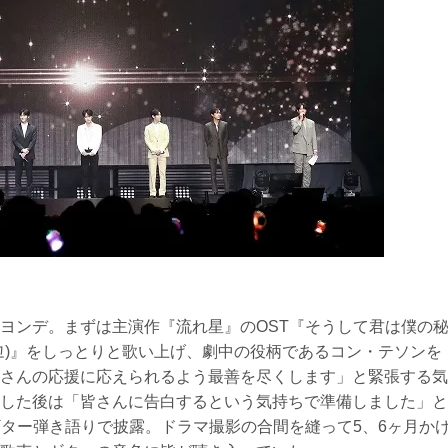
ヨンデ。まずは主演作『流れ星』のOST『そうして君は僕の
되었고)』をしっとりと歌い上げ、劇中の役柄であるコン・テソンを
さんの応援に応えられるよう最善を尽くします」と緊張する気
した後は「皆さんに告白するという気持ちで準備しました」と
e』をギター弾き語りで披露。ドラマ撮影の合間を縫って5、6ヶ月か