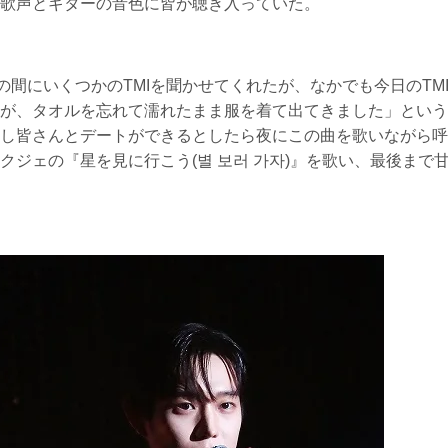
歌声とギターの音色に皆が聴き入っていた。
0秒の間にいくつかのTMIを聞かせてくれたが、なかでも今日のTM
が、タオルを忘れて濡れたまま服を着て出てきました」という
し皆さんとデートができるとしたら夜にこの曲を歌いながら呼
ジェの『星を見に行こう(별 보러 가자)』を歌い、最後まで