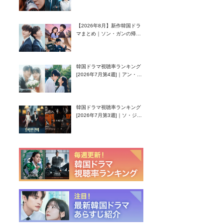
グク主演のラブコメがついに
最終回！
【2026年8月】新作韓国ドラ
マまとめ｜ソン・ガンの帰
還！孤独な天才高校生ピアニ
スト役
韓国ドラマ視聴率ランキング
[2026年7月第4週]｜アン・ヒ
ヨン（EXID ハニ）復帰作
『愛が来る』に注目！
韓国ドラマ視聴率ランキング
[2026年7月第3週]｜ソ・ジソ
ブ主演『エージェント・キ
ム』が勢い加速！