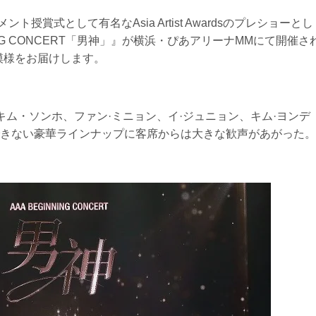
ト授賞式として有名なAsia Artist Awardsのプレショーとし
GINNING CONCERT「男神」』が横浜・ぴあアリーナMMにて開催さ
の模様をお届けします。
キム・ソンホ、ファン·ミニョン、イ·ジュニョン、キム·ヨンデ
きない豪華ラインナップに客席からは大きな歓声があがった。