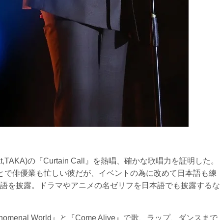
TAKA)の『Curtain Call』を熱唱、確かな歌唱力を証明した。
とで俳優業も忙しい彼だが、イベントの為に改めて日本語も練
語を披露。ドラマやアニメの名ゼリフを日本語でも披露するな
enal World』と『Come Alive』で歌、ラップ、ダンスまで