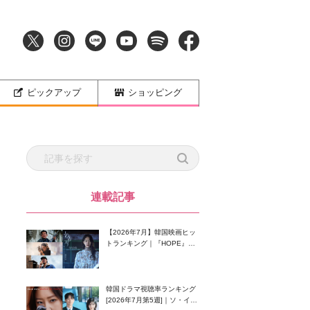
ピックアップ
ショッピング
連載記事
【2026年7月】韓国映画ヒッ
トランキング｜『HOPE』が
首位！8月公開の注目作は？
韓国ドラマ視聴率ランキング
[2026年7月第5週]｜ソ・イン