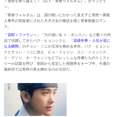
～運命を乗り越えて～（以下：青春ウォルダム）』がランクイ
ン。
『青春ウォルダム』は、謎の呪いにかかった皇太子と突然一家殺
人事件の容疑者にされた天才少女の物語を描く青春救援ロマン
ス。
『
花郎＜ファラン＞
』『力の強い女 ト・ボンスン』など数々の作
品で活躍してきたパク・ヒョンシクと、『
花様年華 – 人生が花に
なる瞬間
』のチョン・ソニが主演を務める本作。パク・ヒョンシ
クとチョン・ソニに加え、ピョ・イェジン、ユン・ジョンソク、
イ・テソン、ホ・ウォンソなどフレッシュな俳優たちのケミスト
リーが話題を呼び、初回から安定した視聴率をキープ中。今週の
最終回では有終の美を飾れるのか注目だ。