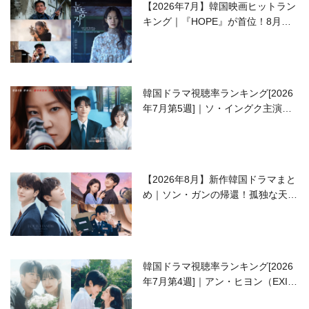
【2026年7月】韓国映画ヒットラン
キング｜『HOPE』が首位！8月公
開の注目作は？
韓国ドラマ視聴率ランキング[2026
年7月第5週]｜ソ・イングク主演の
ラブコメがついに最終回！
【2026年8月】新作韓国ドラマまと
め｜ソン・ガンの帰還！孤独な天才
高校生ピアニスト役
韓国ドラマ視聴率ランキング[2026
年7月第4週]｜アン・ヒヨン（EXID
ハニ）復帰作『愛が来る』に注目！