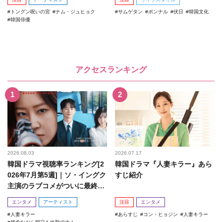
トングン呪いの宮
ナム・ジュヒョク
サムゲタン
ポンナル
伏日
韓国文化
韓国俳優
アクセスランキング
2026.08.03
2026.07.17
韓国ドラマ視聴率ランキング[2
韓国ドラマ『人妻キラー』あら
026年7月第5週]｜ソ・イングク
すじ紹介
主演のラブコメがついに最終
回！
エンタメ
アーティスト
注目
エンタメ
人妻キラー
あらすじ
コン・ヒョジン
人妻キラー