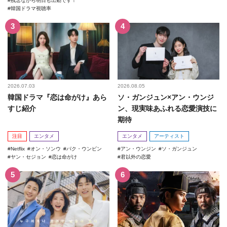
残念ながら明日も出勤です！
韓国ドラマ視聴率
2026.07.03
2026.08.05
韓国ドラマ『恋は命がけ』あら
ソ・ガンジュン×アン・ウンジ
すじ紹介
ン、現実味あふれる恋愛演技に
期待
注目
エンタメ
エンタメ
アーティスト
Netflix
オン・ソンウ
パク・ウンビン
アン・ウンジン
ソ・ガンジュン
ヤン・セジョン
恋は命がけ
君以外の恋愛