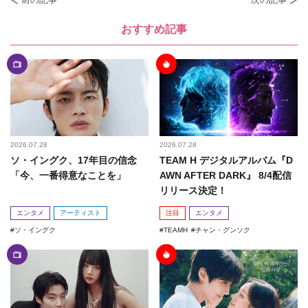
おすすめ記事
2026.07.28
2026.07.28
ソ・イングク、17年目の信念
TEAM H デジタルアルバム『D
「今、一番得意なことを」
AWN AFTER DARK』 8/4配信
リリース決定！
エンタメ
アーティスト
注目
エンタメ
ソ・イングク
TEAMH
チャン・グンソク