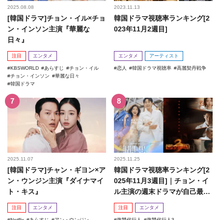
2025.08.08
2023.11.13
[韓国ドラマ]チョン・イル×チョ
韓国ドラマ視聴率ランキング[2
ン・インソン主演『華麗な
023年11月2週目]
日々』
注目
エンタメ
エンタメ
アーティスト
KBSWORLD
あらすじ
チョン・イル
恋人
韓国ドラマ視聴率
高麗契丹戦争
チョン・インソン
華麗な日々
韓国ドラマ
2025.11.07
2025.11.25
[韓国ドラマ]チャン・ギヨン×ア
韓国ドラマ視聴率ランキング[2
ン・ウンジン主演『ダイナマイ
025年11月3週目]｜チョン・イ
ト・キス』
ル主演の週末ドラマが自己最高
記録を更新！
注目
エンタメ
注目
エンタメ
Netflix
あらすじ
アン・ウンジン
復讐代行人
復讐代行人3