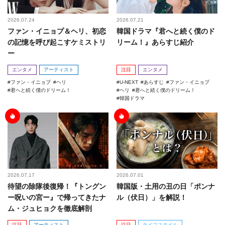
2026.07.24
2026.07.21
ファン・イニョプ＆ヘリ、初恋
韓国ドラマ『君へと続く僕のド
の記憶を呼び起こすケミストリ
リーム！』あらすじ紹介
ー
エンタメ
アーティスト
注目
エンタメ
ファン・イニョプ
ヘリ
U-NEXT
あらすじ
ファン・イニョプ
君へと続く僕のドリーム！
ヘリ
君へと続く僕のドリーム！
韓国ドラマ
2026.07.17
2026.07.01
待望の除隊後復帰！『トングン
韓国版・土用の丑の日「ポンナ
ー呪いの宮ー』で帰ってきたナ
ル（伏日）」を解説！
ム・ジュヒョクを徹底解剖
注目
アーティスト
注目
ライフスタイル