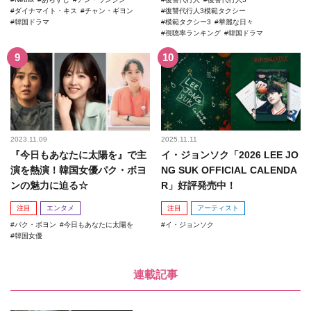
ダイナマイト・キス
チャン・ギヨン
復讐代行人3模範タクシー
韓国ドラマ
模範タクシー3
華麗な日々
視聴率ランキング
韓国ドラマ
2023.11.09
2025.11.11
『今日もあなたに太陽を』で主
イ・ジョンソク「2026 LEE JO
演を熱演！韓国女優パク・ボヨ
NG SUK OFFICIAL CALENDA
ンの魅力に迫る☆
R」好評発売中！
注目
エンタメ
注目
アーティスト
パク・ボヨン
今日もあなたに太陽を
イ・ジョンソク
韓国女優
連載記事