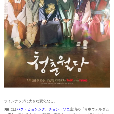
ラインナップに大きな変化なし。
8位には
パク・ヒョンシク
、
チョン・ソニ
主演の『青春ウォルダム