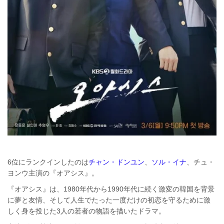
6位にランクインしたのは
チャン・ドンユン
、
ソル・イナ
、チュ・
ヨンウ主演の『オアシス』。
『オアシス』は、1980年代から1990年代に続く激変の韓国を背景
に夢と友情、そして人生でたった一度だけの初恋を守るために激
しく身を投じた3人の若者の物語を描いたドラマ。