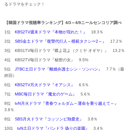
るドラマをチェック！
【韓国ドラマ視聴率ランキング】4
/3～4/9
ニールセンコリア調べ
1位
KBS2TV週末ドラマ『本物が現れた！』
18.3％
2位
SBS金土ドラマ『復讐代行人～模範タクシー2～』
17.2％
3位 KBS1TV毎日ドラマ『蝶よ花よ（クミヤ オギヤ）』 13.2％
4位 KBS2TV毎日ドラマ『秘密の女』 9.5%
5位
JTBC土日ドラマ『離婚弁護士シン・ソンハン』
7.7％（最
終回）
6位
KBS2TV月火ドラマ『オアシス』
6.5％
7位
MBC毎日ドラマ『魔女のゲーム』
5.6％
8位
tvN月火ドラマ『青春ウォルダム～運命を乗り越えて～』
3.8％
8位
SBS月火ドラマ『コッソンビ熱愛史』
3.8％
10位
tvN土日ドラマ『パンドラ 偽りの楽園』
3.4％