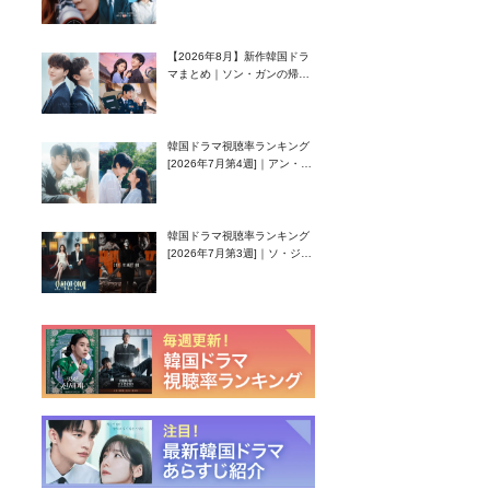
グク主演のラブコメがついに
最終回！
【2026年8月】新作韓国ドラ
マまとめ｜ソン・ガンの帰
還！孤独な天才高校生ピアニ
スト役
韓国ドラマ視聴率ランキング
[2026年7月第4週]｜アン・ヒ
ヨン（EXID ハニ）復帰作
『愛が来る』に注目！
韓国ドラマ視聴率ランキング
[2026年7月第3週]｜ソ・ジソ
ブ主演『エージェント・キ
ム』が勢い加速！