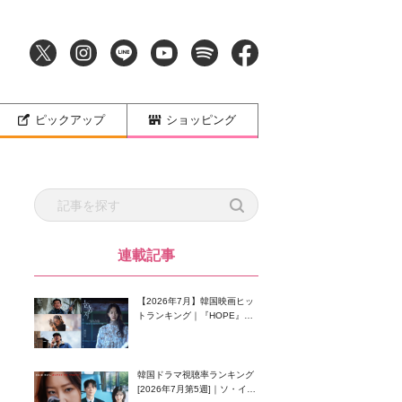
ピックアップ
ショッピング
連載記事
【2026年7月】韓国映画ヒッ
トランキング｜『HOPE』が
首位！8月公開の注目作は？
韓国ドラマ視聴率ランキング
[2026年7月第5週]｜ソ・イン