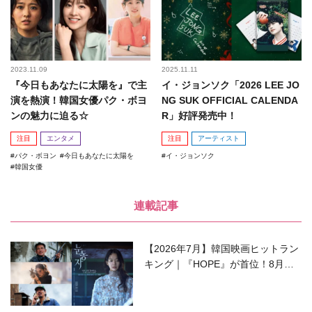
2023.11.09
2025.11.11
『今日もあなたに太陽を』で主
イ・ジョンソク「2026 LEE JO
演を熱演！韓国女優パク・ボヨ
NG SUK OFFICIAL CALENDA
ンの魅力に迫る☆
R」好評発売中！
注目
エンタメ
注目
アーティスト
パク・ボヨン
今日もあなたに太陽を
イ・ジョンソク
韓国女優
連載記事
【2026年7月】韓国映画ヒットラン
キング｜『HOPE』が首位！8月公
開の注目作は？