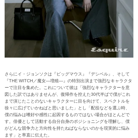
さらにイ・ジョンソクは『ビッグマウス』『デシベル』、そして
『THE WITCH／魔女—増殖—』の特別出演まで強烈なキャラクタ
ーで注目を集めた。これについて彼は「強烈なキャラクターを意
図した訳ではありませんが、復帰作を控えた30代半ばで僕がこれ
まで演じたことのないキャラクターに目を向けて、スペクトルを
徐々に広げていかねばと思いました」とし「配役などを選ぶ時、
僕の悩みは嗜好や感性に起因するものではない場合がほとんどで
す。俳優として活動する自分自身のポジショニングを理解し、僕
がどんな競争力と方向性を持たねばならないのかを現実的に悩み
ます」と率直に伝えた。