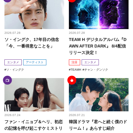
2026.07.28
2026.07.28
ソ・イングク、17年目の信念
TEAM H デジタルアルバム『D
「今、一番得意なことを」
AWN AFTER DARK』 8/4配信
リリース決定！
エンタメ
アーティスト
注目
エンタメ
ソ・イングク
TEAMH
チャン・グンソク
2026.07.24
2026.07.21
ファン・イニョプ＆ヘリ、初恋
韓国ドラマ『君へと続く僕のド
の記憶を呼び起こすケミストリ
リーム！』あらすじ紹介