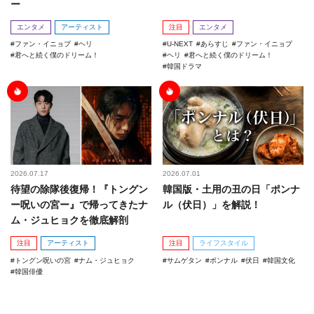
ー
エンタメ
アーティスト
注目
エンタメ
ファン・イニョプ
ヘリ
U-NEXT
あらすじ
ファン・イニョプ
君へと続く僕のドリーム！
ヘリ
君へと続く僕のドリーム！
韓国ドラマ
2026.07.17
2026.07.01
待望の除隊後復帰！『トングン
韓国版・土用の丑の日「ポンナ
ー呪いの宮ー』で帰ってきたナ
ル（伏日）」を解説！
ム・ジュヒョクを徹底解剖
注目
アーティスト
注目
ライフスタイル
トングン呪いの宮
ナム・ジュヒョク
サムゲタン
ポンナル
伏日
韓国文化
韓国俳優