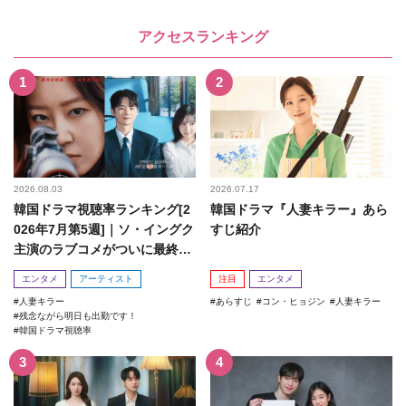
アクセスランキング
2026.08.03
2026.07.17
韓国ドラマ視聴率ランキング[2
韓国ドラマ『人妻キラー』あら
026年7月第5週]｜ソ・イングク
すじ紹介
主演のラブコメがついに最終
回！
エンタメ
アーティスト
注目
エンタメ
人妻キラー
あらすじ
コン・ヒョジン
人妻キラー
残念ながら明日も出勤です！
韓国ドラマ視聴率