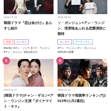
2026.07.03
2026.08.05
韓国ドラマ『恋は命がけ』あら
ソ・ガンジュン×アン・ウンジ
すじ紹介
ン、現実味あふれる恋愛演技に
期待
注目
エンタメ
エンタメ
アーティスト
Netflix
オン・ソンウ
パク・ウンビン
アン・ウンジン
ソ・ガンジュン
ヤン・セジョン
恋は命がけ
君以外の恋愛
2025.11.07
2023.11.13
[韓国ドラマ]チャン・ギヨン×ア
韓国ドラマ視聴率ランキング[2
ン・ウンジン主演『ダイナマイ
023年11月2週目]
ト・キス』