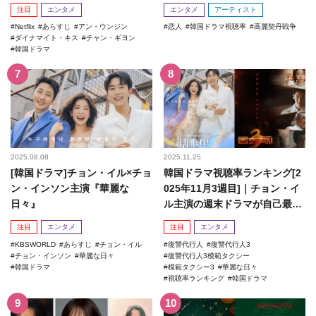
注目
エンタメ
エンタメ
アーティスト
Netflix
あらすじ
アン・ウンジン
恋人
韓国ドラマ視聴率
高麗契丹戦争
ダイナマイト・キス
チャン・ギヨン
韓国ドラマ
2025.08.08
2025.11.25
[韓国ドラマ]チョン・イル×チョ
韓国ドラマ視聴率ランキング[2
ン・インソン主演『華麗な
025年11月3週目]｜チョン・イ
日々』
ル主演の週末ドラマが自己最高
記録を更新！
注目
エンタメ
注目
エンタメ
KBSWORLD
あらすじ
チョン・イル
復讐代行人
復讐代行人3
チョン・インソン
華麗な日々
復讐代行人3模範タクシー
韓国ドラマ
模範タクシー3
華麗な日々
視聴率ランキング
韓国ドラマ