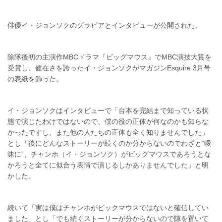
俳優イ・ジョンソクのグラビアとインタビューが公開された。
除隊後初の主演作MBCドラマ『ビッグマウス』でMBC演技大賞を
受賞し、健在さを誇ったイ・ジョンソクがマガジンEsquire 3月号
の表紙を飾った。
イ・ジョンソクはインタビューで「台本を完結まで知っている状
態で演じたわけではないので、僕の役の正体が何なのかも知らな
かったですし、また他の人たちの正体も全く知りませんでした」
とし「後にどんなストーリーが続くのか分からないのでわざと“曖
昧に”、チャンホ（イ・ジョンソク）がビッグマウスであろうとな
かろうと全てに似合う表情で演じるしかありませんでした」と明
かした。
続いて「実は僕はチャンホがビックマウスではないと確信してい
ました」とし「でも続くストーリーが分からないので隙を置いて