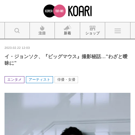
注目
新着
ショップ
2023.02.22 12:03
イ・ジョンソク、『ビッグマウス』撮影秘話…“わざと曖
昧に”
エンタメ
アーティスト
俳優・女優