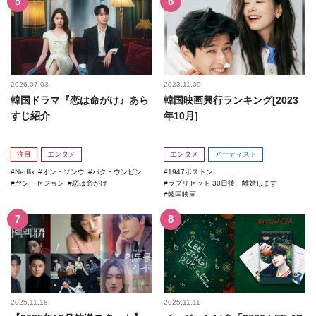
2026.07.03
2023.11.09
韓国ドラマ『恋は命がけ』あら
韓国映画興行ランキング[2023
すじ紹介
年10月]
注目
エンタメ
エンタメ
アーティスト
Netflix
オン・ソンウ
パク・ウンビン
1947ボストン
ヤン・セジョン
恋は命がけ
ラブリセット 30日後、離婚します
韓国映画
2025.11.18
2025.11.11