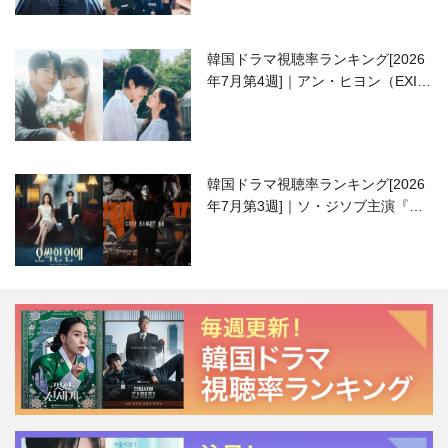
韓国ドラマ視聴率ランキング[2026
年7月第4週]｜アン・ヒヨン（EXID
ハニ）復帰作『愛が来る』に注目！
韓国ドラマ視聴率ランキング[2026
年7月第3週]｜ソ・ジソブ主演『エ
ージェント・キム』が勢い加速！