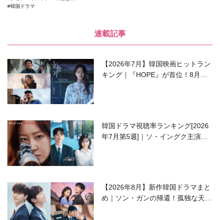
韓国ドラマ
連載記事
【2026年7月】韓国映画ヒットラン
キング｜『HOPE』が首位！8月公
開の注目作は？
韓国ドラマ視聴率ランキング[2026
年7月第5週]｜ソ・イングク主演の
ラブコメがついに最終回！
【2026年8月】新作韓国ドラマまと
め｜ソン・ガンの帰還！孤独な天才
高校生ピアニスト役