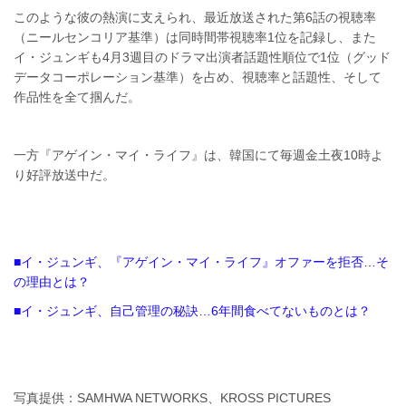
このような彼の熱演に支えられ、最近放送された第6話の視聴率
（ニールセンコリア基準）は同時間帯視聴率1位を記録し、また
イ・ジュンギも4月3週目のドラマ出演者話題性順位で1位（グッド
データコーポレーション基準）を占め、視聴率と話題性、そして
作品性を全て掴んだ。
一方『アゲイン・マイ・ライフ』は、韓国にて毎週金土夜10時よ
り好評放送中だ。
■イ・ジュンギ、『アゲイン・マイ・ライフ』オファーを拒否…そ
の理由とは？
■イ・ジュンギ、自己管理の秘訣…6年間食べてないものとは？
写真提供：SAMHWA NETWORKS、KROSS PICTURES