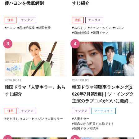
優ハヨンを徹底解剖
すじ紹介
注目
エンタメ
注目
エンタメ
ハヨン
恋は飴模様
韓国女優
あらすじ
チョン・ヘイン
ハヨン
恋は飴模様
韓国ドラマ
2026.07.17
2026.08.03
韓国ドラマ『人妻キラー』あら
韓国ドラマ視聴率ランキング[2
すじ紹介
026年7月第5週]｜ソ・イングク
主演のラブコメがついに最終
回！
注目
エンタメ
エンタメ
アーティスト
あらすじ
コン・ヒョジン
人妻キラー
人妻キラー
残念ながら明日も出勤です！
韓国ドラマ視聴率