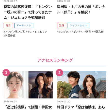
2026.07.17
2026.07.01
待望の除隊後復帰！『トングン
韓国版・土用の丑の日「ポンナ
ー呪いの宮ー』で帰ってきたナ
ル（伏日）」を解説！
ム・ジュヒョクを徹底解剖
注目
アーティスト
注目
ライフスタイル
トングン呪いの宮
ナム・ジュヒョク
サムゲタン
ポンナル
伏日
韓国文化
韓国俳優
アクセスランキング
2026.08.07
2026.07.20
『恋は飴模様』で話題！韓国女
韓国ドラマ『恋は飴模様』あら