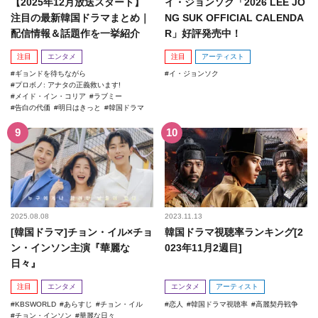
【2025年12月放送スタート】
イ・ジョンソク「2026 LEE JO
注目の最新韓国ドラマまとめ｜
NG SUK OFFICIAL CALENDA
配信情報＆話題作を一挙紹介
R」好評発売中！
注目
エンタメ
注目
アーティスト
ギョンドを待ちながら
イ・ジョンソク
プロボノ: アナタの正義救います!
メイド・イン・コリア
ラブミー
告白の代価
明日はきっと
韓国ドラマ
2025.08.08
2023.11.13
[韓国ドラマ]チョン・イル×チョ
韓国ドラマ視聴率ランキング[2
ン・インソン主演『華麗な
023年11月2週目]
日々』
注目
エンタメ
エンタメ
アーティスト
KBSWORLD
あらすじ
チョン・イル
恋人
韓国ドラマ視聴率
高麗契丹戦争
チョン・インソン
華麗な日々