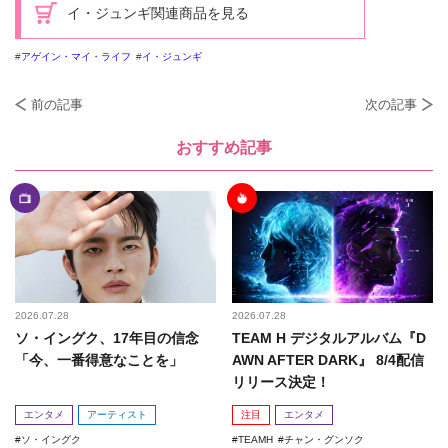
イ・ジュンギ関連商品を見る
アゲイン・マイ・ライフ
イ・ジュンギ
前の記事
次の記事
おすすめ記事
2026.07.28
2026.07.28
ソ・イングク、17年目の信念
TEAM H デジタルアルバム『D
「今、一番得意なことを」
AWN AFTER DARK』 8/4配信
リリース決定！
エンタメ
アーティスト
注目
エンタメ
ソ・イングク
TEAMH
チャン・グンソク