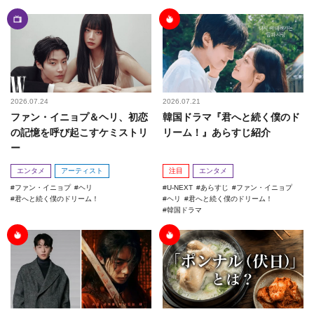
2026.07.24
2026.07.21
ファン・イニョプ＆ヘリ、初恋
韓国ドラマ『君へと続く僕のド
の記憶を呼び起こすケミストリ
リーム！』あらすじ紹介
ー
エンタメ
アーティスト
注目
エンタメ
ファン・イニョプ
ヘリ
U-NEXT
あらすじ
ファン・イニョプ
君へと続く僕のドリーム！
ヘリ
君へと続く僕のドリーム！
韓国ドラマ