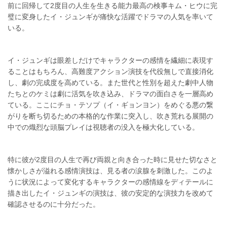
前に回帰して2度目の人生を生きる能力最高の検事キム・ヒウに完
璧に変身したイ・ジュンギが痛快な活躍でドラマの人気を率いて
いる。
イ・ジュンギは眼差しだけでキャラクターの感情を繊細に表現す
ることはもちろん、高難度アクション演技を代役無しで直接消化
し、劇の完成度を高めている。また世代と性別を超えた劇中人物
たちとのケミは劇に活気を吹き込み、ドラマの面白さを一層高め
ている。ここにチョ・テソプ（イ・ギョンヨン）をめぐる悪の繋
がりを断ち切るための本格的な作業に突入し、吹き荒れる展開の
中での熾烈な頭脳プレイは視聴者の没入を極大化している。
特に彼が2度目の人生で再び両親と向き合った時に見せた切なさと
懐かしさが溢れる感情演技は、見る者の涙腺を刺激した。このよ
うに状況によって変化するキャラクターの感情線をディテールに
描き出したイ・ジュンギの演技は、彼の安定的な演技力を改めて
確認させるのに十分だった。