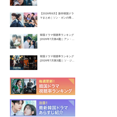
グク主演のラブコメがついに
最終回！
【2026年8月】新作韓国ドラ
マまとめ｜ソン・ガンの帰
還！孤独な天才高校生ピアニ
スト役
韓国ドラマ視聴率ランキング
[2026年7月第4週]｜アン・ヒ
ヨン（EXID ハニ）復帰作
『愛が来る』に注目！
韓国ドラマ視聴率ランキング
[2026年7月第3週]｜ソ・ジソ
ブ主演『エージェント・キ
ム』が勢い加速！