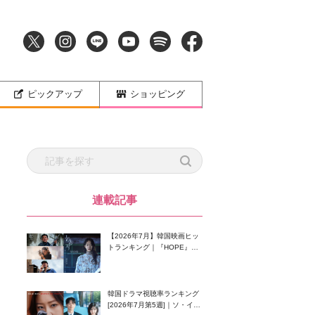
ピックアップ
ショッピング
ラ
連載記事
【2026年7月】韓国映画ヒッ
トランキング｜『HOPE』が
首位！8月公開の注目作は？
韓国ドラマ視聴率ランキング
[2026年7月第5週]｜ソ・イン