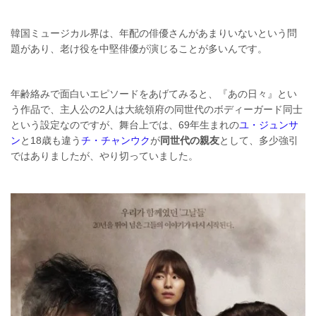
韓国ミュージカル界は、年配の俳優さんがあまりいないという問
題があり、老け役を中堅俳優が演じることが多いんです。
年齢絡みで面白いエピソードをあげてみると、『あの日々』とい
う作品で、主人公の2人は大統領府の同世代のボディーガード同士
という設定なのですが、舞台上では、69年生まれの
ユ・ジュンサ
ン
と18歳も違う
チ・チャンウク
が
同世代の親友
として、多少強引
ではありましたが、やり切っていました。