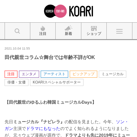
注目
新着
ショップ
2021.10.04 11:55
田代親世コラム☆舞台では年齢不詳がOK
注目
エンタメ
アーティスト
ピックアップ
ミュージカル
俳優・女優
KOARIスペシャルサポーター
【田代親世のゆるふわ韓国ミュージカルDays】
先日
ミュージカル『ナビレラ』
の配信を見ました。今年、
ソン・
ガン
主演で
ドラマにもなった
のでよく知られるようになりました
が、元々ウェブ漫画が原作で、
ドラマよりも先に2019年にミュー