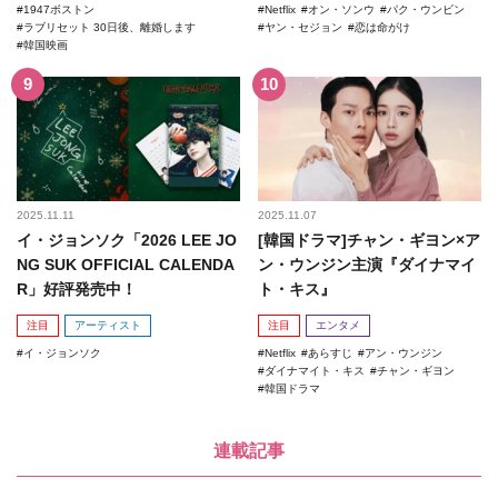
1947ボストン
Netflix
オン・ソンウ
パク・ウンビン
ラブリセット 30日後、離婚します
ヤン・セジョン
恋は命がけ
韓国映画
2025.11.11
2025.11.07
イ・ジョンソク「2026 LEE JO
[韓国ドラマ]チャン・ギヨン×ア
NG SUK OFFICIAL CALENDA
ン・ウンジン主演『ダイナマイ
R」好評発売中！
ト・キス』
注目
アーティスト
注目
エンタメ
イ・ジョンソク
Netflix
あらすじ
アン・ウンジン
ダイナマイト・キス
チャン・ギヨン
韓国ドラマ
連載記事