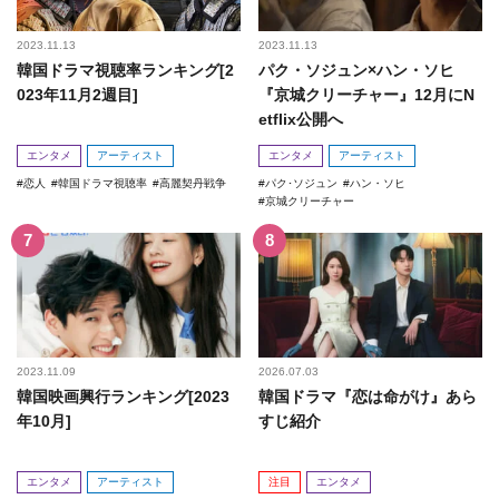
2023.11.13
2023.11.13
韓国ドラマ視聴率ランキング[2
パク・ソジュン×ハン・ソヒ
023年11月2週目]
『京城クリーチャー』12月にN
etflix公開へ
エンタメ
アーティスト
エンタメ
アーティスト
恋人
韓国ドラマ視聴率
高麗契丹戦争
パク･ソジュン
ハン・ソヒ
京城クリーチャー
2023.11.09
2026.07.03
韓国映画興行ランキング[2023
韓国ドラマ『恋は命がけ』あら
年10月]
すじ紹介
エンタメ
アーティスト
注目
エンタメ