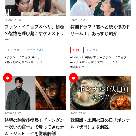
2026.07.24
2026.07.21
ファン・イニョプ＆ヘリ、初恋
韓国ドラマ『君へと続く僕のド
の記憶を呼び起こすケミストリ
リーム！』あらすじ紹介
ー
エンタメ
アーティスト
注目
エンタメ
ファン・イニョプ
ヘリ
U-NEXT
あらすじ
ファン・イニョプ
君へと続く僕のドリーム！
ヘリ
君へと続く僕のドリーム！
韓国ドラマ
2026.07.17
2026.07.01
待望の除隊後復帰！『トングン
韓国版・土用の丑の日「ポンナ
ー呪いの宮ー』で帰ってきたナ
ル（伏日）」を解説！
ム・ジュヒョクを徹底解剖