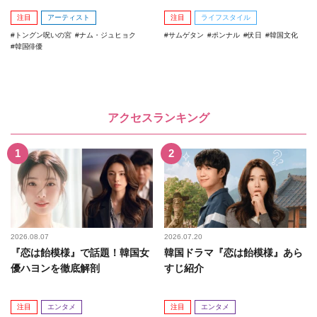
注目
アーティスト
注目
ライフスタイル
トングン呪いの宮
ナム・ジュヒョク
サムゲタン
ポンナル
伏日
韓国文化
韓国俳優
アクセスランキング
2026.08.07
2026.07.20
『恋は飴模様』で話題！韓国女
韓国ドラマ『恋は飴模様』あら
優ハヨンを徹底解剖
すじ紹介
注目
エンタメ
注目
エンタメ