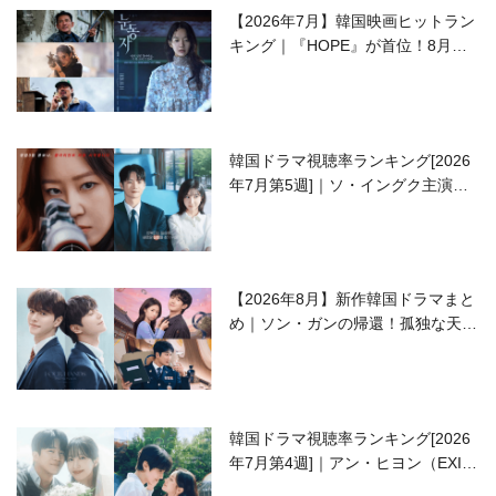
【2026年7月】韓国映画ヒットラン
キング｜『HOPE』が首位！8月公
開の注目作は？
韓国ドラマ視聴率ランキング[2026
年7月第5週]｜ソ・イングク主演の
ラブコメがついに最終回！
【2026年8月】新作韓国ドラマまと
め｜ソン・ガンの帰還！孤独な天才
高校生ピアニスト役
韓国ドラマ視聴率ランキング[2026
年7月第4週]｜アン・ヒヨン（EXID
ハニ）復帰作『愛が来る』に注目！