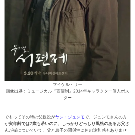
マイケル・リー
画像出処：ミュージカル『西便制』2014年キャラクター個人ポス
ター
でもってその時の父親役が
ヤン・ジュンモ
で、ジュンモさんの方
が
実年齢では7歳も若いのに、しっかりどっしり風格のあるお父さ
ん
が板についていて、父と息子の関係性に何の違和感もありませ