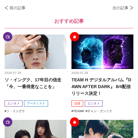
前の記事
次の記事
おすすめ記事
2026.07.28
2026.07.28
ソ・イングク、17年目の信念
TEAM H デジタルアルバム『D
「今、一番得意なことを」
AWN AFTER DARK』 8/4配信
リリース決定！
エンタメ
アーティスト
注目
エンタメ
ソ・イングク
TEAMH
チャン・グンソク