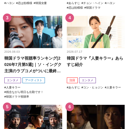
ハヨン
恋は飴模様
韓国女優
あらすじ
チョン・ヘイン
ハヨン
恋は飴模様
韓国ドラマ
2026.08.03
2026.07.17
韓国ドラマ視聴率ランキング[2
韓国ドラマ『人妻キラー』あら
026年7月第5週]｜ソ・イングク
すじ紹介
主演のラブコメがついに最終
回！
エンタメ
アーティスト
注目
エンタメ
人妻キラー
あらすじ
コン・ヒョジン
人妻キラー
残念ながら明日も出勤です！
韓国ドラマ視聴率