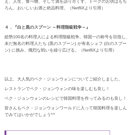
え、人生、食べ物、そして酒を語り尽くす。トークのお供はもち
ろん、おいしいお酒と絶品料理。（NetfliXより引用）
４．『白と黒のスプーン ～料理階級戦争～』
総勢100名の料理人による料理階級戦争。韓国一の称号を目指し、
未だ無名の料理人たち (黒のスプーン) が有名シェフ (白のスプー
ン) に挑み、熾烈な戦いを繰り広げる。（NetfliXより引用）
以上、大人気のペク・ジョンウォンについてご紹介しました。
レストランでペク・ジョンウォンの味を楽しむも良し！
ペク・ジョンウォンのレシピで韓国料理を作ってみるのも良し！
皆さんもペク・ジョンウォンワールドに入って韓国料理を楽しん
でみてはいかがでしょう^^