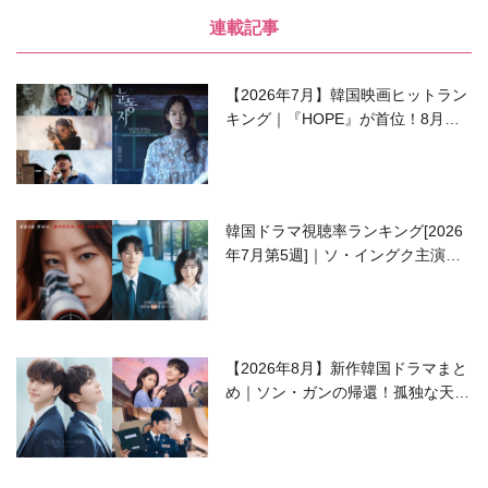
連載記事
【2026年7月】韓国映画ヒットラン
キング｜『HOPE』が首位！8月公
開の注目作は？
韓国ドラマ視聴率ランキング[2026
年7月第5週]｜ソ・イングク主演の
ラブコメがついに最終回！
【2026年8月】新作韓国ドラマまと
め｜ソン・ガンの帰還！孤独な天才
高校生ピアニスト役