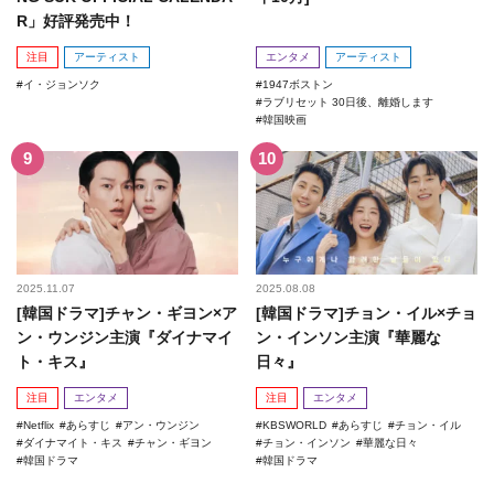
R」好評発売中！
注目
アーティスト
エンタメ
アーティスト
イ・ジョンソク
1947ボストン
ラブリセット 30日後、離婚します
韓国映画
2025.11.07
2025.08.08
[韓国ドラマ]チャン・ギヨン×ア
[韓国ドラマ]チョン・イル×チョ
ン・ウンジン主演『ダイナマイ
ン・インソン主演『華麗な
ト・キス』
日々』
注目
エンタメ
注目
エンタメ
Netflix
あらすじ
アン・ウンジン
KBSWORLD
あらすじ
チョン・イル
ダイナマイト・キス
チャン・ギヨン
チョン・インソン
華麗な日々
韓国ドラマ
韓国ドラマ