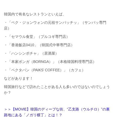
韓国内で有名なレストランといえば、
・「ペク・ジョンウォンの元祖サンパッチッ」（サンパッ専門
店）
・「セマウル食堂」（プルコギ専門店）
・「香港飯店0410」（韓国式中華専門店）
・「ハンシンポチャ」（居酒屋）
・「本家ボンガ（BORNGA）」（本格韓国料理専門店）
・「ペクタバン（PAIKS’ COFFEE）」（カフェ）
などがあります！
韓国旅行などで訪れたことがある人も多いのではないのでしょう
か？
＞＞【MOVIE】韓国のディープな街、“乙支路（ウルチロ）”の裏
路地にある「ノガリ横丁」とは！？