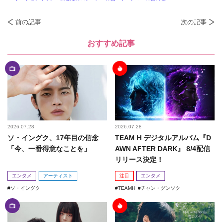
前の記事
次の記事
おすすめ記事
2026.07.28
2026.07.28
ソ・イングク、17年目の信念
TEAM H デジタルアルバム『D
「今、一番得意なことを」
AWN AFTER DARK』 8/4配信
リリース決定！
エンタメ
アーティスト
注目
エンタメ
ソ・イングク
TEAMH
チャン・グンソク