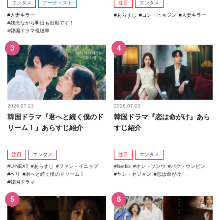
エンタメ
アーティスト
注目
エンタメ
人妻キラー
あらすじ
コン・ヒョジン
人妻キラー
残念ながら明日も出勤です！
韓国ドラマ視聴率
2026.07.21
2026.07.03
韓国ドラマ『君へと続く僕のド
韓国ドラマ『恋は命がけ』あら
リーム！』あらすじ紹介
すじ紹介
注目
エンタメ
注目
エンタメ
U-NEXT
あらすじ
ファン・イニョプ
Netflix
オン・ソンウ
パク・ウンビン
ヘリ
君へと続く僕のドリーム！
ヤン・セジョン
恋は命がけ
韓国ドラマ