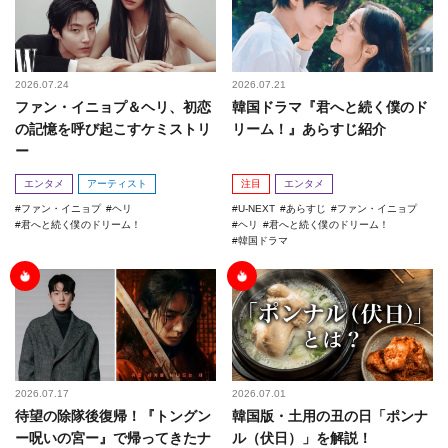
2026.07.24
2026.07.21
ファン・イニョプ＆ヘリ、初恋
韓国ドラマ『君へと続く僕のド
の記憶を呼び起こすケミストリ
リーム！』あらすじ紹介
ー
エンタメ
アーティスト
注目
エンタメ
ファン・イニョプ
ヘリ
U-NEXT
あらすじ
ファン・イニョプ
君へと続く僕のドリーム！
ヘリ
君へと続く僕のドリーム！
韓国ドラマ
2026.07.17
2026.07.01
待望の除隊後復帰！『トングン
韓国版・土用の丑の日「ポンナ
ー呪いの宮ー』で帰ってきたナ
ル（伏日）」を解説！