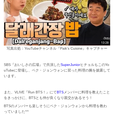
写真出処：YouTubeチャンネル『Paik’s Cuisine』キャプチャー
SBS『おいしさの広場』で共演した
SuperJunior
ヒチョルもこのYo
uTubeに登場し、ペク・ジョンウォンに習った料理の腕を披露して
います。
また、VLIVE『Run BTS！』にて
BTS
メンバーに料理を教えたこと
をきっかけに、BTSとも仲が良くなり親交があるそう！
BTSのメンバーも楽しそうにペク・ジョンウォンから料理を教わ
っていました^^