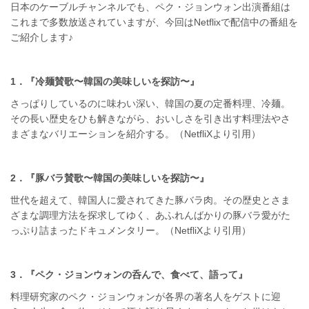
日本のケーブルチャンネルでも、ペク・ジョンウォン出演番組は
これまで多数放送されていますが、今回はNetflixで配信中の番組を
ご紹介します♪
1．『冷麺賛歌〜韓国の美味しいを探訪〜』
さっぱりしているのに味わい深い、韓国の夏の定番料理、冷麺。
その長い歴史をひも解きながら、おいしさを引き出す料理法やさ
まざまなバリエーションを紹介する。（NetfliXより引用）
2．『豚バラ賛歌〜韓国の美味しいを探訪〜』
世代を超えて、韓国人に愛されてきた豚バラ肉。その歴史とさま
ざまな調理方法を探求してゆく、あふれんばかりの豚バラ愛がた
っぷり詰まったドキュメンタリー。（NetfliXより引用）
3．『ペク・ジョンウォンの呑んで、食べて、語って』
料理研究家のペク・ジョンウォンが各界の著名人をゲストに迎