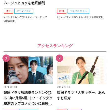
ム・ジュヒョクを徹底解剖
注目
アーティスト
注目
ライフスタイル
トングン呪いの宮
ナム・ジュヒョク
サムゲタン
ポンナル
伏日
韓国文化
韓国俳優
アクセスランキング
2026.08.03
2026.07.17
韓国ドラマ視聴率ランキング[2
韓国ドラマ『人妻キラー』あら
026年7月第5週]｜ソ・イングク
すじ紹介
主演のラブコメがついに最終
回！