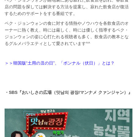
店の問題を探しては解決する方法を提案し、寂れた飲食店が復活
するためのサポートをする番組です。
ペク・ジョンウォンの食に対する情熱やノウハウを各飲食店のオ
ーナーに熱く教え、時には厳しく、時には優しく指導するペク・
ジョンウォンの姿に心打たれる視聴者も多く、飲食店の教本とな
るグルメバラエティとして愛されています^^
＞＞韓国版“土用の丑の日”、「ポンナル（伏日）」とは？
・SBS『おいしさの広場（맛남의 광장/マンナメ クァンジャン）』