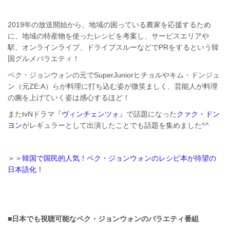
2019年の放送開始から、地域の困っている農家を応援するため
に、地域の特産物を使ったレシピを考案し、サービスエリアや
駅、オンラインライブ、ドライブスルーなどでPRをするという韓
国グルメバラエティ！
ペク・ジョンウォンの元でSuperJuniorヒチョルやキム・ドンジュ
ン（元ZE:A）らが料理に打ち込む姿が微笑ましく、芸能人が料理
の腕を上げていく姿は感心するほど！
またtvNドラマ『
ヴィンチェンツォ
』で話題になった
クァク・ドン
ヨン
がレギュラーとして出演したことでも話題を集めました^^
＞＞韓国で国民的人気！ペク・ジョンウォンのレシピ本が待望の
日本語化！
■日本でも視聴可能なペク・ジョンウォンのバラエティ番組