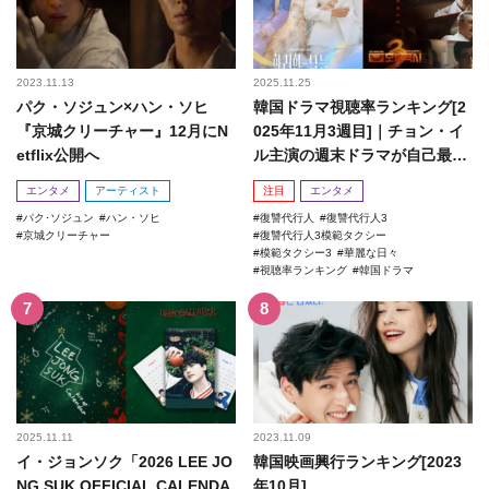
2023.11.13
2025.11.25
パク・ソジュン×ハン・ソヒ
韓国ドラマ視聴率ランキング[2
『京城クリーチャー』12月にN
025年11月3週目]｜チョン・イ
etflix公開へ
ル主演の週末ドラマが自己最高
記録を更新！
エンタメ
アーティスト
注目
エンタメ
パク･ソジュン
ハン・ソヒ
復讐代行人
復讐代行人3
京城クリーチャー
復讐代行人3模範タクシー
模範タクシー3
華麗な日々
視聴率ランキング
韓国ドラマ
2025.11.11
2023.11.09
イ・ジョンソク「2026 LEE JO
韓国映画興行ランキング[2023
NG SUK OFFICIAL CALENDA
年10月]