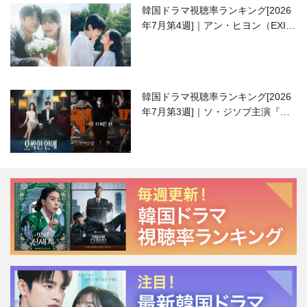
韓国ドラマ視聴率ランキング[2026
年7月第4週]｜アン・ヒヨン（EXID
ハニ）復帰作『愛が来る』に注目！
韓国ドラマ視聴率ランキング[2026
年7月第3週]｜ソ・ジソブ主演『エ
ージェント・キム』が勢い加速！