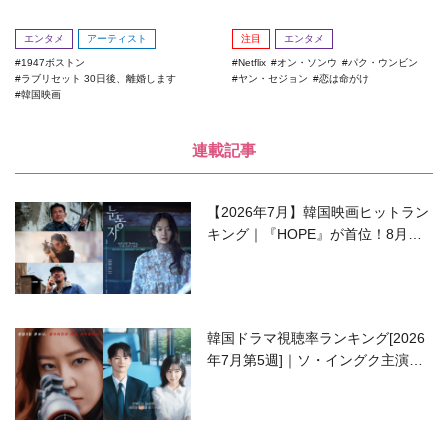
エンタメ
アーティスト
注目
エンタメ
1947ボストン
Netflix
オン・ソンウ
パク・ウンビン
ラブリセット 30日後、離婚します
ヤン・セジョン
恋は命がけ
韓国映画
連載記事
【2026年7月】韓国映画ヒットラン
キング｜『HOPE』が首位！8月公
開の注目作は？
韓国ドラマ視聴率ランキング[2026
年7月第5週]｜ソ・イングク主演の
ラブコメがついに最終回！