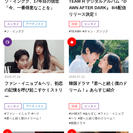
ソ・イングク、17年目の信念
TEAM H デジタルアルバム『D
「今、一番得意なことを」
AWN AFTER DARK』 8/4配信
リリース決定！
エンタメ
アーティスト
注目
エンタメ
ソ・イングク
TEAMH
チャン・グンソク
2026.07.24
2026.07.21
ファン・イニョプ＆ヘリ、初恋
韓国ドラマ『君へと続く僕のド
の記憶を呼び起こすケミストリ
リーム！』あらすじ紹介
ー
エンタメ
アーティスト
注目
エンタメ
ファン・イニョプ
ヘリ
U-NEXT
あらすじ
ファン・イニョプ
君へと続く僕のドリーム！
ヘリ
君へと続く僕のドリーム！
韓国ドラマ