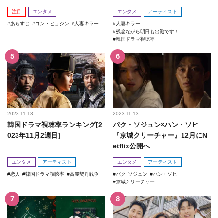
回！
注目
エンタメ
エンタメ
アーティスト
あらすじ
コン・ヒョジン
人妻キラー
人妻キラー
残念ながら明日も出勤です！
韓国ドラマ視聴率
2023.11.13
2023.11.13
韓国ドラマ視聴率ランキング[2
パク・ソジュン×ハン・ソヒ
023年11月2週目]
『京城クリーチャー』12月にN
etflix公開へ
エンタメ
アーティスト
エンタメ
アーティスト
恋人
韓国ドラマ視聴率
高麗契丹戦争
パク･ソジュン
ハン・ソヒ
京城クリーチャー