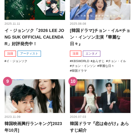
2025.11.11
2025.08.08
イ・ジョンソク「2026 LEE JO
[韓国ドラマ]チョン・イル×チョ
NG SUK OFFICIAL CALENDA
ン・インソン主演『華麗な
R」好評発売中！
日々』
注目
アーティスト
注目
エンタメ
イ・ジョンソク
KBSWORLD
あらすじ
チョン・イル
チョン・インソン
華麗な日々
韓国ドラマ
2023.11.09
2026.07.03
韓国映画興行ランキング[2023
韓国ドラマ『恋は命がけ』あら
年10月]
すじ紹介