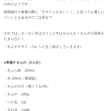
のみのようです。
韓国旅行で食事の際に「チヂミください～！」と言っても通じに
くいこともあるのでご注意を^^
それでは、さっそく外はカリッと中はもちもち！キムチの旨味が
たまらない！
「キムチチヂミ」のレシピをご紹介していきます♪
●準備するもの（2人分）
・天ぷら粉 200ml
・水 200ml（要調節）
・キムチの汁（無くてもOK）
・キムチ 200g
・ツナ缶 1缶
・玉ねぎ 1/4個