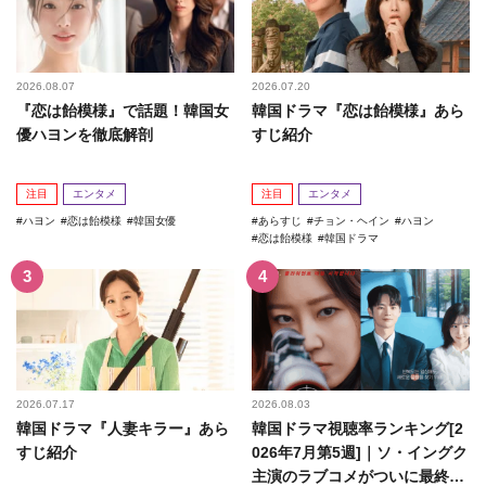
2026.08.07
2026.07.20
『恋は飴模様』で話題！韓国女
韓国ドラマ『恋は飴模様』あら
優ハヨンを徹底解剖
すじ紹介
注目
エンタメ
注目
エンタメ
ハヨン
恋は飴模様
韓国女優
あらすじ
チョン・ヘイン
ハヨン
恋は飴模様
韓国ドラマ
2026.07.17
2026.08.03
韓国ドラマ『人妻キラー』あら
韓国ドラマ視聴率ランキング[2
すじ紹介
026年7月第5週]｜ソ・イングク
主演のラブコメがついに最終