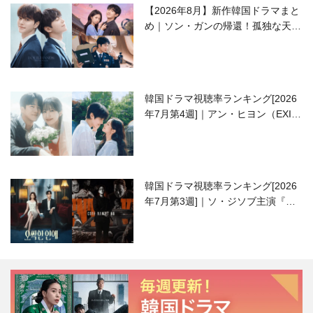
【2026年8月】新作韓国ドラマまと
め｜ソン・ガンの帰還！孤独な天才
高校生ピアニスト役
韓国ドラマ視聴率ランキング[2026
年7月第4週]｜アン・ヒヨン（EXID
ハニ）復帰作『愛が来る』に注目！
韓国ドラマ視聴率ランキング[2026
年7月第3週]｜ソ・ジソブ主演『エ
ージェント・キム』が勢い加速！