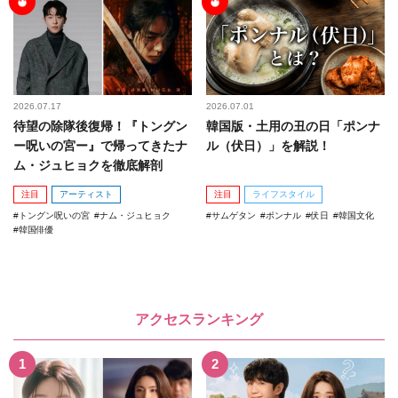
2026.07.17
2026.07.01
待望の除隊後復帰！『トングン
韓国版・土用の丑の日「ポンナ
ー呪いの宮ー』で帰ってきたナ
ル（伏日）」を解説！
ム・ジュヒョクを徹底解剖
注目
アーティスト
注目
ライフスタイル
トングン呪いの宮
ナム・ジュヒョク
サムゲタン
ポンナル
伏日
韓国文化
韓国俳優
アクセスランキング