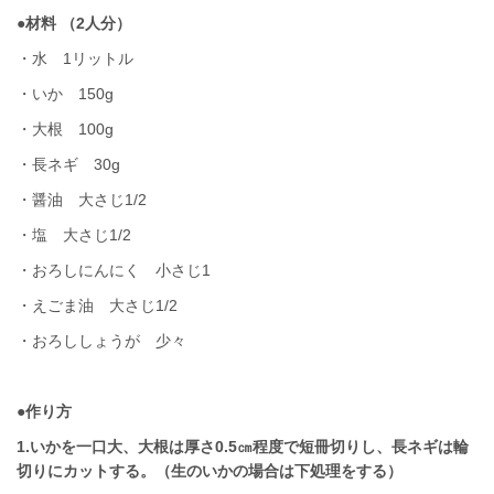
●材料 （2人分）
・水 1リットル
・いか 150g
・大根 100g
・長ネギ 30g
・醤油 大さじ1/2
・塩 大さじ1/2
・おろしにんにく 小さじ1
・えごま油 大さじ1/2
・おろししょうが 少々
●作り方
1.いかを一口大、大根は厚さ0.5㎝程度で短冊切りし、長ネギは輪
切りにカットする。（生のいかの場合は下処理をする）