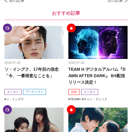
前の記事
次の記事
おすすめ記事
2026.07.28
2026.07.28
ソ・イングク、17年目の信念
TEAM H デジタルアルバム『D
「今、一番得意なことを」
AWN AFTER DARK』 8/4配信
リリース決定！
エンタメ
アーティスト
注目
エンタメ
ソ・イングク
TEAMH
チャン・グンソク