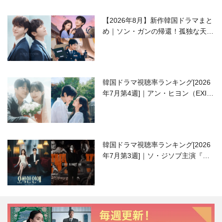
【2026年8月】新作韓国ドラマまと
め｜ソン・ガンの帰還！孤独な天才
高校生ピアニスト役
韓国ドラマ視聴率ランキング[2026
年7月第4週]｜アン・ヒヨン（EXID
ハニ）復帰作『愛が来る』に注目！
韓国ドラマ視聴率ランキング[2026
年7月第3週]｜ソ・ジソブ主演『エ
ージェント・キム』が勢い加速！