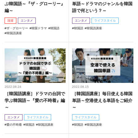
ぶ韓国語～『ザ・グローリー』
単語～ドラマのジャンルを韓国
編～
語で何という？～
注目
エンタメ
エンタメ
ライフスタイル
ザ・グローリー
韓国ドラマ
韓国語
韓国語
韓国語講座
韓国語講座
2022.08.24
2022.08.15
［韓国語講座］ドラマの台詞で
［韓国語講座］毎日使える韓国
学ぶ韓国語～『愛の不時着』編
単語～空港使える単語をご紹介
～
～
エンタメ
ライフスタイル
ライフスタイル
愛の不時着
韓国語
韓国語講座
韓国語
韓国語講座