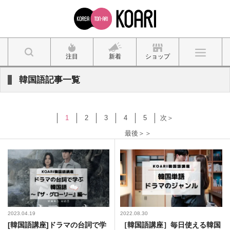
注目
新着
ショップ
韓国語記事一覧
1
2
3
4
5
次＞
最後＞＞
2023.04.19
2022.08.30
[韓国語講座]ドラマの台詞で学
［韓国語講座］毎日使える韓国