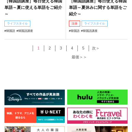
［韓国語講座］毎日使える韓国
［韓国語講座］毎日使える韓国
単語～夏に使える単語をご紹介
単語～夏休みに関する単語をご
～
紹介～
ライフスタイル
注目
ライフスタイル
韓国語
韓国語講座
韓国語
韓国語講座
1
2
3
4
5
次＞
最後＞＞