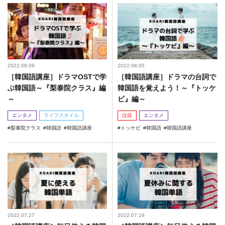
2022.08.09
2022.08.05
［韓国語講座］ドラマOSTで学
［韓国語講座］ドラマの台詞で
ぶ韓国語～『梨泰院クラス』編
韓国語を覚えよう！～『トッケ
～
ビ』編～
エンタメ
ライフスタイル
注目
エンタメ
梨泰院クラス
韓国語
韓国語講座
トッケビ
韓国語
韓国語講座
2022.07.27
2022.07.19