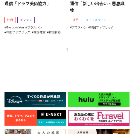
通信「ドラマ美術協力」
通信「新しい出会い～恩惠織
物」
注目
エンタメ
注目
ライフスタイル
EyeLoveYou
プラスハン
プラスハン
韓国ファブリック
韓国ファブリック
韓国雑貨
韓国食器
1