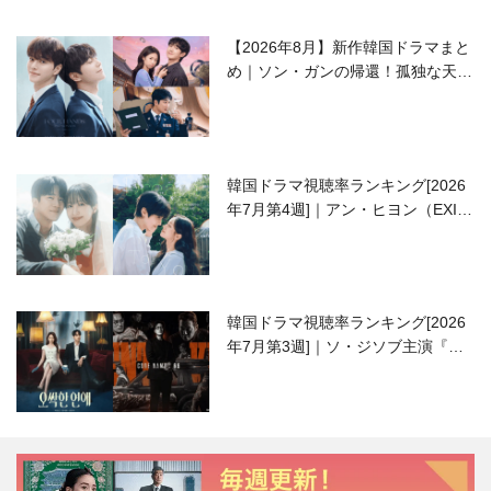
【2026年8月】新作韓国ドラマまと
め｜ソン・ガンの帰還！孤独な天才
高校生ピアニスト役
韓国ドラマ視聴率ランキング[2026
年7月第4週]｜アン・ヒヨン（EXID
ハニ）復帰作『愛が来る』に注目！
韓国ドラマ視聴率ランキング[2026
年7月第3週]｜ソ・ジソブ主演『エ
ージェント・キム』が勢い加速！