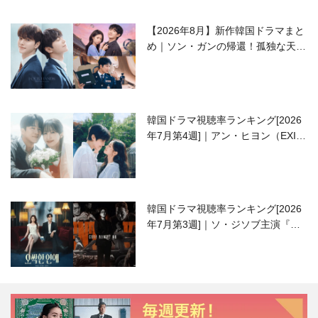
【2026年8月】新作韓国ドラマまと
め｜ソン・ガンの帰還！孤独な天才
高校生ピアニスト役
韓国ドラマ視聴率ランキング[2026
年7月第4週]｜アン・ヒヨン（EXID
ハニ）復帰作『愛が来る』に注目！
韓国ドラマ視聴率ランキング[2026
年7月第3週]｜ソ・ジソブ主演『エ
ージェント・キム』が勢い加速！