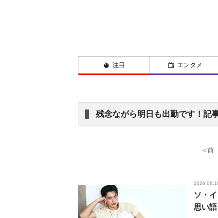
注目
エンタメ
残念ながら明日も出勤です！記
＜前
2026.06.1
ソ・イ
思い語