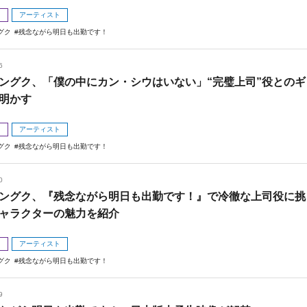
メ
アーティスト
グク
残念ながら明日も出勤です！
6
ングク、「僕の中にカン・シウはいない」“完璧上司”役とのギ
明かす
メ
アーティスト
グク
残念ながら明日も出勤です！
0
ングク、『残念ながら明日も出勤です！』で冷徹な上司役に挑
ャラクターの魅力を紹介
メ
アーティスト
グク
残念ながら明日も出勤です！
9