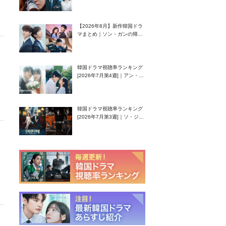
グク主演のラブコメがついに
最終回！
【2026年8月】新作韓国ドラ
マまとめ｜ソン・ガンの帰
還！孤独な天才高校生ピアニ
スト役
韓国ドラマ視聴率ランキング
[2026年7月第4週]｜アン・ヒ
ヨン（EXID ハニ）復帰作
『愛が来る』に注目！
韓国ドラマ視聴率ランキング
[2026年7月第3週]｜ソ・ジソ
ブ主演『エージェント・キ
ム』が勢い加速！