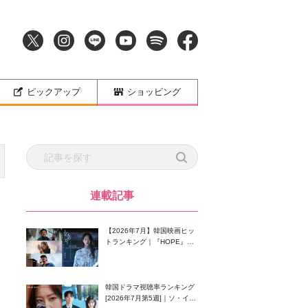
ピックアップ
ショッピング
連載記事
【2026年7月】韓国映画ヒッ
トランキング｜『HOPE』が
首位！8月公開の注目作は？
韓国ドラマ視聴率ランキング
[2026年7月第5週]｜ソ・イン