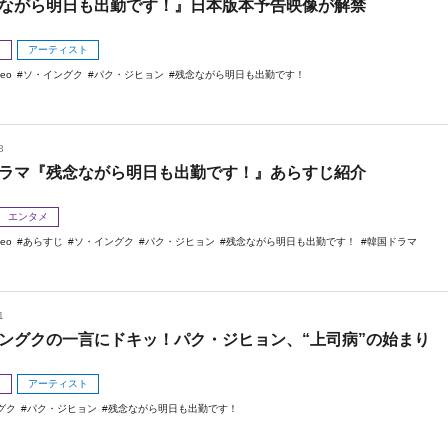
ながら明日も出勤です！』日本版本予告映像が解禁
メ
アーティスト
deo
ソ・イングク
パク・ジヒョン
残念ながら明日も出勤です！
3
ラマ『残念ながら明日も出勤です！』あらすじ紹介
エンタメ
deo
あらすじ
ソ・イングク
パク・ジヒョン
残念ながら明日も出勤です！
韓国ドラマ
1
ングクの一言にドキッ！パク・ジヒョン、“上司病”の始まり
メ
アーティスト
グク
パク・ジヒョン
残念ながら明日も出勤です！