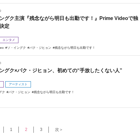
9
ングク主演『残念ながら明日も出勤です！』Prime Videoで独
決定
エンタメ
deo
ソ・イングク
パク・ジヒョン
残念ながら明日も出勤です！
8
ングク×パク・ジヒョン、初めての“手放したくない人”
メ
アーティスト
グク
パク・ジヒョン
残念ながら明日も出勤です！
1
2
3
次＞