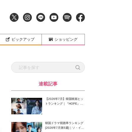
ピックアップ
ショッピング
連載記事
【2026年7月】韓国映画ヒッ
トランキング｜『HOPE』が
首位！8月公開の注目作は？
韓国ドラマ視聴率ランキング
[2026年7月第5週]｜ソ・イン