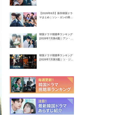
グク主演のラブコメがついに
最終回！
【2026年8月】新作韓国ドラ
マまとめ｜ソン・ガンの帰
還！孤独な天才高校生ピアニ
スト役
韓国ドラマ視聴率ランキング
[2026年7月第4週]｜アン・ヒ
ヨン（EXID ハニ）復帰作
『愛が来る』に注目！
韓国ドラマ視聴率ランキング
[2026年7月第3週]｜ソ・ジソ
ブ主演『エージェント・キ
ム』が勢い加速！