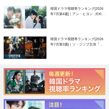
韓国ドラマ視聴率ランキング[2026
年7月第4週]｜アン・ヒヨン（EXID
ハニ）復帰作『愛が来る』に注目！
韓国ドラマ視聴率ランキング[2026
年7月第3週]｜ソ・ジソブ主演『エ
ージェント・キム』が勢い加速！