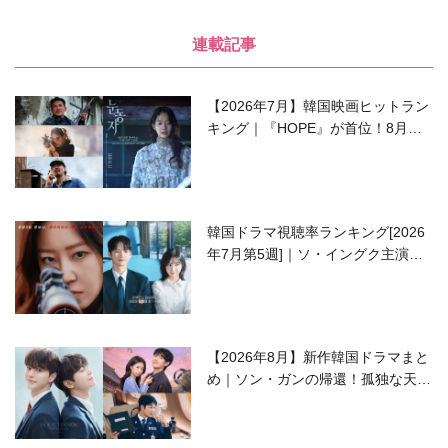
連載記事
【2026年7月】韓国映画ヒットラン
キング｜『HOPE』が首位！8月公
開の注目作は？
韓国ドラマ視聴率ランキング[2026
年7月第5週]｜ソ・イングク主演の
ラブコメがついに最終回！
【2026年8月】新作韓国ドラマまと
め｜ソン・ガンの帰還！孤独な天才
高校生ピアニスト役