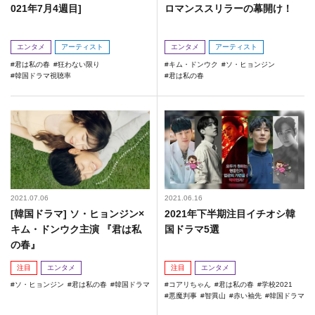
021年7月4週目]
ロマンススリラーの幕開け！
エンタメ
アーティスト
エンタメ
アーティスト
君は私の春
狂わない限り
キム・ドンウク
ソ・ヒョンジン
韓国ドラマ視聴率
君は私の春
2021.07.06
2021.06.16
[韓国ドラマ] ソ・ヒョンジン×
2021年下半期注目イチオシ韓
キム・ドンウク主演 『君は私
国ドラマ5選
の春』
注目
エンタメ
注目
エンタメ
ソ・ヒョンジン
君は私の春
韓国ドラマ
コアリちゃん
君は私の春
学校2021
悪魔判事
智異山
赤い袖先
韓国ドラマ