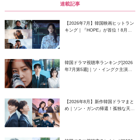
連載記事
【2026年7月】韓国映画ヒットラン
キング｜『HOPE』が首位！8月公
開の注目作は？
韓国ドラマ視聴率ランキング[2026
年7月第5週]｜ソ・イングク主演の
ラブコメがついに最終回！
【2026年8月】新作韓国ドラマまと
め｜ソン・ガンの帰還！孤独な天才
高校生ピアニスト役