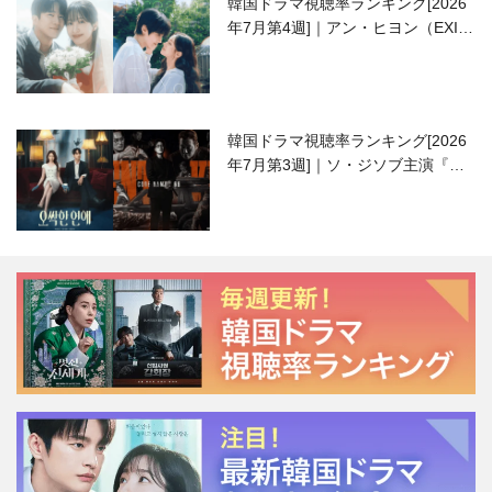
韓国ドラマ視聴率ランキング[2026
年7月第4週]｜アン・ヒヨン（EXID
ハニ）復帰作『愛が来る』に注目！
韓国ドラマ視聴率ランキング[2026
年7月第3週]｜ソ・ジソブ主演『エ
ージェント・キム』が勢い加速！