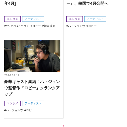
年4月]
ー』、韓国で4月公開へ
エンタメ
アーティスト
エンタメ
アーティスト
YADANG／ヤダン
ロビー
韓国映画
ハ・ジョンウ
ロビー
2024.01.17
豪華キャスト集結！ハ・ジョン
ウ監督作『ロビー』クランクア
ップ
エンタメ
アーティスト
ハ・ジョンウ
ロビー
1