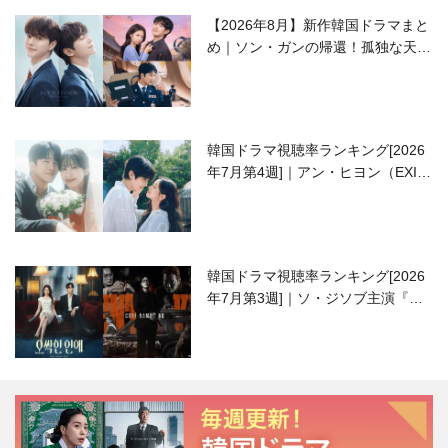
【2026年8月】新作韓国ドラマまと
め｜ソン・ガンの帰還！孤独な天才
高校生ピアニスト役
韓国ドラマ視聴率ランキング[2026
年7月第4週]｜アン・ヒヨン（EXID
ハニ）復帰作『愛が来る』に注目！
韓国ドラマ視聴率ランキング[2026
年7月第3週]｜ソ・ジソブ主演『エ
ージェント・キム』が勢い加速！