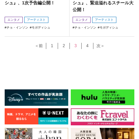
シュ』、1次予告編公開！
シュ』、緊迫溢れるスチール大
公開！
エンタメ
アーティスト
エンタメ
アーティスト
チョ・インソン
モガディシュ
チョ・インソン
モガディシュ
＜前
1
2
3
4
次＞