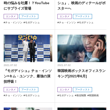
時の悩みを吐露！？YouTube
シュ』、映画のディテールがポ
にサプライズ登場
スターへ
エンタメ
アーティスト
エンタメ
アーティスト
チョ・インソン
モガディシュ
チョ・インソン
モガディシュ
2021.07.02
2021.07.02
『モガディシュ』チョ・インソ
韓国映画ボックスオフィスラン
ン×キム・ユンソク、最強の演
キング[2021年6月]
技呼吸！
エンタメ
アーティスト
エンタメ
アーティスト
チョ・インソン
モガディシュ
モガディシュ
発信制限
韓国映画