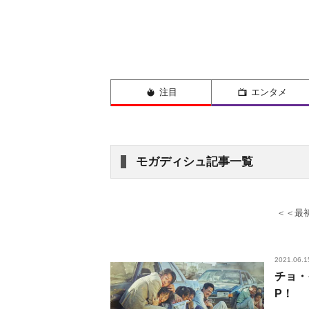
注目
エンタメ
モガディシュ記事一覧
＜＜最
2021.06.1
チョ・
P！