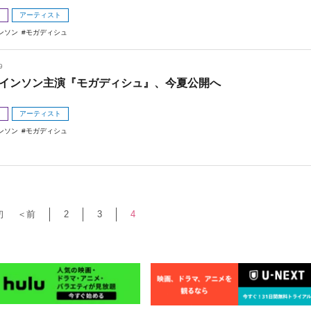
メ
アーティスト
ンソン
モガディシュ
9
インソン主演『モガディシュ』、今夏公開へ
メ
アーティスト
ンソン
モガディシュ
初
＜前
2
3
4