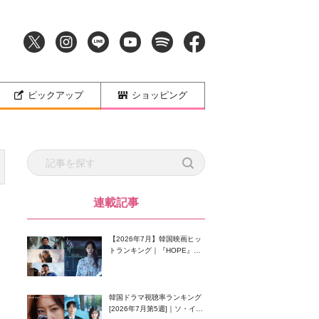
ピックアップ
ショッピング
連載記事
【2026年7月】韓国映画ヒッ
トランキング｜『HOPE』が
首位！8月公開の注目作は？
韓国ドラマ視聴率ランキング
[2026年7月第5週]｜ソ・イン