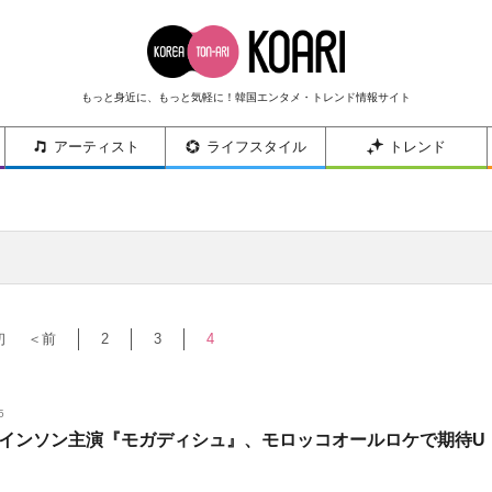
もっと身近に、もっと気軽に！韓国エンタメ・トレンド情報サイト
アーティスト
ライフスタイル
トレンド
初
＜前
2
3
4
5
インソン主演『モガディシュ』、モロッコオールロケで期待U