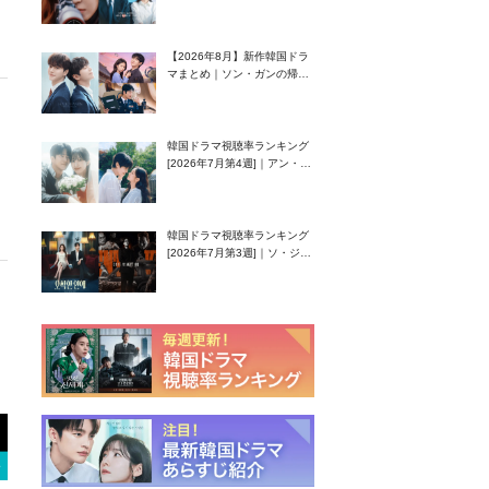
グク主演のラブコメがついに
最終回！
【2026年8月】新作韓国ドラ
マまとめ｜ソン・ガンの帰
還！孤独な天才高校生ピアニ
スト役
韓国ドラマ視聴率ランキング
[2026年7月第4週]｜アン・ヒ
ヨン（EXID ハニ）復帰作
『愛が来る』に注目！
韓国ドラマ視聴率ランキング
[2026年7月第3週]｜ソ・ジソ
ブ主演『エージェント・キ
ム』が勢い加速！