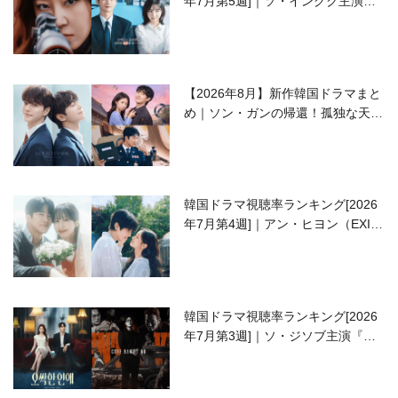
年7月第5週]｜ソ・イングク主演の
ラブコメがついに最終回！
【2026年8月】新作韓国ドラマまと
め｜ソン・ガンの帰還！孤独な天才
高校生ピアニスト役
韓国ドラマ視聴率ランキング[2026
年7月第4週]｜アン・ヒヨン（EXID
ハニ）復帰作『愛が来る』に注目！
韓国ドラマ視聴率ランキング[2026
年7月第3週]｜ソ・ジソブ主演『エ
ージェント・キム』が勢い加速！