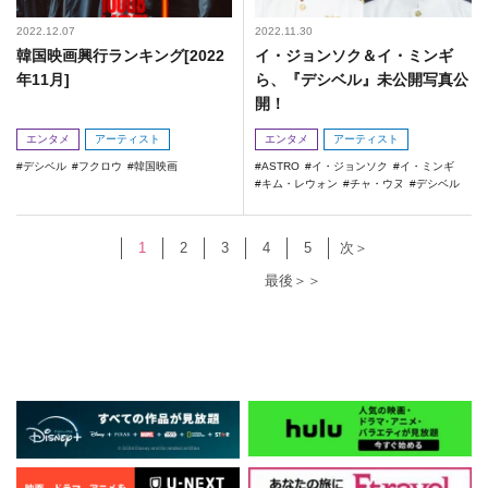
2022.12.07
2022.11.30
韓国映画興行ランキング[2022
イ・ジョンソク＆イ・ミンギ
年11月]
ら、『デシベル』未公開写真公
開！
エンタメ
アーティスト
エンタメ
アーティスト
デシベル
フクロウ
韓国映画
ASTRO
イ・ジョンソク
イ・ミンギ
キム・レウォン
チャ・ウヌ
デシベル
1
2
3
4
5
次＞
最後＞＞