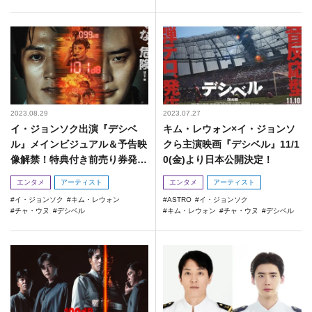
2023.08.29
2023.07.27
イ・ジョンソク出演『デシベ
キム・レウォン×イ・ジョンソ
ル』メインビジュアル＆予告映
クら主演映画『デシベル』11/1
像解禁！特典付き前売り券発売
0(金)より日本公開決定！
も決定！
エンタメ
アーティスト
エンタメ
アーティスト
イ・ジョンソク
キム・レウォン
ASTRO
イ・ジョンソク
チャ・ウヌ
デシベル
キム・レウォン
チャ・ウヌ
デシベル