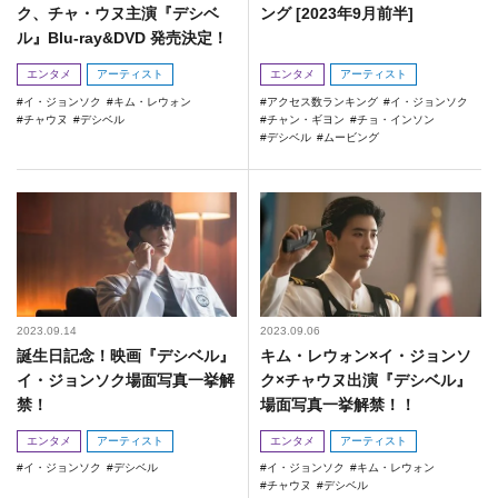
ク、チャ・ウヌ主演『デシベ
ング [2023年9月前半]
ル』Blu-ray&DVD 発売決定！
エンタメ
アーティスト
エンタメ
アーティスト
イ・ジョンソク
キム・レウォン
アクセス数ランキング
イ・ジョンソク
チャウヌ
デシベル
チャン・ギヨン
チョ・インソン
デシベル
ムービング
2023.09.14
2023.09.06
誕生日記念！映画『デシベル』
キム・レウォン×イ・ジョンソ
イ・ジョンソク場面写真一挙解
ク×チャウヌ出演『デシベル』
禁！
場面写真一挙解禁！！
エンタメ
アーティスト
エンタメ
アーティスト
イ・ジョンソク
デシベル
イ・ジョンソク
キム・レウォン
チャウヌ
デシベル