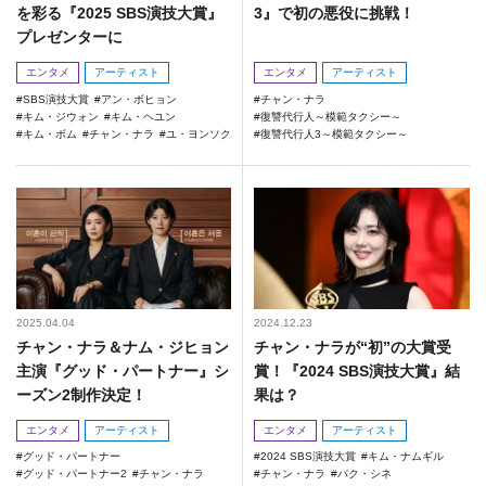
を彩る『2025 SBS演技大賞』
3』で初の悪役に挑戦！
プレゼンターに
エンタメ
アーティスト
エンタメ
アーティスト
SBS演技大賞
アン・ボヒョン
チャン・ナラ
キム・ジウォン
キム・ヘユン
復讐代行人～模範タクシー～
キム・ボム
チャン・ナラ
ユ・ヨンソク
復讐代行人3～模範タクシー～
2025.04.04
2024.12.23
チャン・ナラ＆ナム・ジヒョン
チャン・ナラが“初”の大賞受
主演『グッド・パートナー』シ
賞！『2024 SBS演技大賞』結
ーズン2制作決定！
果は？
エンタメ
アーティスト
エンタメ
アーティスト
グッド・パートナー
2024 SBS演技大賞
キム・ナムギル
グッド・パートナー2
チャン・ナラ
チャン・ナラ
パク・シネ