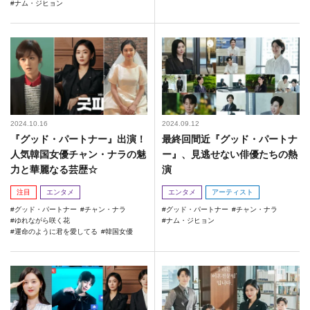
ナム・ジヒョン
2024.10.16
2024.09.12
『グッド・パートナー』出演！
最終回間近『グッド・パートナ
人気韓国女優チャン・ナラの魅
ー』、見逃せない俳優たちの熱
力と華麗なる芸歴☆
演
注目
エンタメ
エンタメ
アーティスト
グッド・パートナー
チャン・ナラ
グッド・パートナー
チャン・ナラ
ゆれながら咲く花
ナム・ジヒョン
運命のように君を愛してる
韓国女優