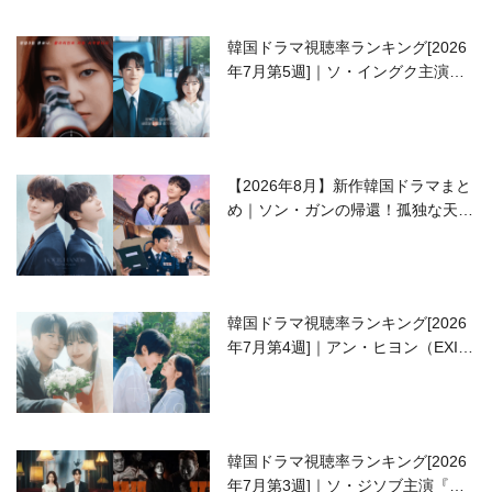
韓国ドラマ視聴率ランキング[2026
年7月第5週]｜ソ・イングク主演の
ラブコメがついに最終回！
【2026年8月】新作韓国ドラマまと
め｜ソン・ガンの帰還！孤独な天才
高校生ピアニスト役
韓国ドラマ視聴率ランキング[2026
年7月第4週]｜アン・ヒヨン（EXID
ハニ）復帰作『愛が来る』に注目！
韓国ドラマ視聴率ランキング[2026
年7月第3週]｜ソ・ジソブ主演『エ