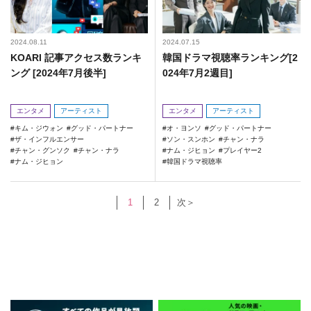
2024.08.11
2024.07.15
KOARI 記事アクセス数ランキ
韓国ドラマ視聴率ランキング[2
ング [2024年7月後半]
024年7月2週目]
エンタメ
アーティスト
エンタメ
アーティスト
キム・ジウォン
グッド・パートナー
オ・ヨンソ
グッド・パートナー
ザ・インフルエンサー
ソン・スンホン
チャン・ナラ
チャン・グンソク
チャン・ナラ
ナム・ジヒョン
プレイヤー2
ナム・ジヒョン
韓国ドラマ視聴率
1
2
次＞