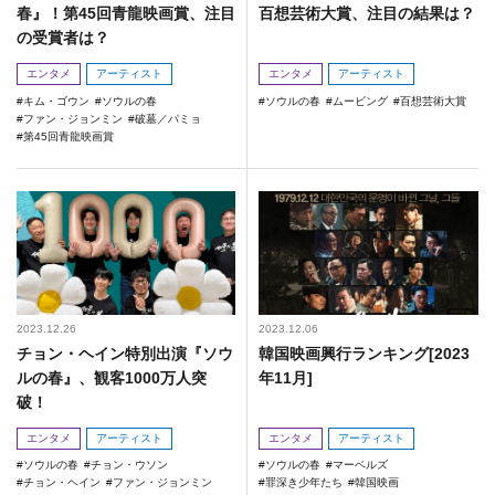
春』！第45回青龍映画賞、注目
百想芸術大賞、注目の結果は？
の受賞者は？
エンタメ
アーティスト
エンタメ
アーティスト
キム・ゴウン
ソウルの春
ソウルの春
ムービング
百想芸術大賞
ファン・ジョンミン
破墓／パミョ
第45回青龍映画賞
2023.12.26
2023.12.06
チョン・ヘイン特別出演『ソウ
韓国映画興行ランキング[2023
ルの春』、観客1000万人突
年11月]
破！
エンタメ
アーティスト
エンタメ
アーティスト
ソウルの春
チョン・ウソン
ソウルの春
マーベルズ
チョン・ヘイン
ファン・ジョンミン
罪深き少年たち
韓国映画