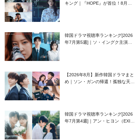
キング｜『HOPE』が首位！8月公
開の注目作は？
韓国ドラマ視聴率ランキング[2026
年7月第5週]｜ソ・イングク主演の
ラブコメがついに最終回！
【2026年8月】新作韓国ドラマまと
め｜ソン・ガンの帰還！孤独な天才
高校生ピアニスト役
韓国ドラマ視聴率ランキング[2026
年7月第4週]｜アン・ヒヨン（EXID
ハニ）復帰作『愛が来る』に注目！